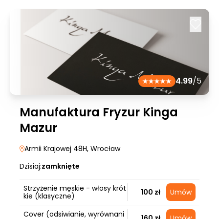
4.99
/5
Manufaktura Fryzur Kinga
Mazur
Armii Krajowej 48H
, Wrocław
Dzisiaj:
zamknięte
Strzyżenie męskie - włosy krót
100 zł
Umów
kie (klasyczne)
Cover (odsiwianie, wyrównani
160 zł
Umów