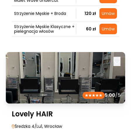
Mulet Wave Undercut
Strzyżenie Męskie + Broda
120 zł
Umów
Strzyżenie Męskie Klasyczne +
60 zł
Umów
pielegnacja włosów
5.00
/5
Lovely HAIR
Średzka 4/Lu1
, Wrocław