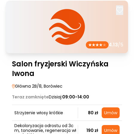
4.13
/5
Salon fryzjerski Wiczyńska
Iwona
Główna 2B/8
, Borówiec
Teraz zamknięte
Dzisiaj:
09:00-14:00
Strzyżenie włosy krótkie
80 zł
Umów
Dekoloryzacja odrostu od 3c
m, tonowanie, regeneracja wł
190 zł
Umów