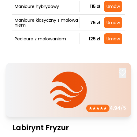
Manicure hybrydowy
115 zł
Umów
Manicure klasyczny z malowa
75 zł
Umów
niem
Pedicure z malowaniem
125 zł
Umów
4.94
/5
Labirynt Fryzur