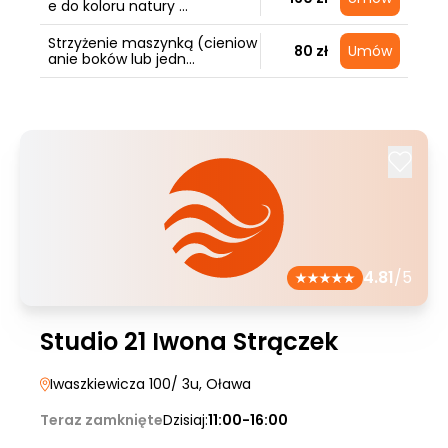
e do koloru natury ...
Strzyżenie maszynką (cieniow
80 zł
Umów
anie boków lub jedn...
4.81
/5
Studio 21 Iwona Strączek
Iwaszkiewicza 100/ 3u
, Oława
Teraz zamknięte
Dzisiaj:
11:00-16:00