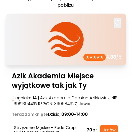
pobliżu:
4.88
/5
Azik Akademia Miejsce
wyjątkowe tak jak Ty
Legnicka 14
| Azik Akademia Damian Azikiewicz, NIP:
6951394415 REGON: 390984327
, Jawor
Teraz zamknięte
Dzisiaj:
09:00-14:00
Strzyżenie Męskie - Fade Crop
70 zł
Umów