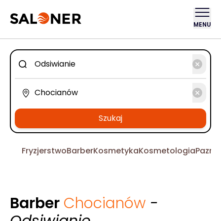
MENU
Szukaj
Fryzjerstwo
Barber
Kosmetyka
Kosmetologia
Pazno
Barber
Chocianów
-