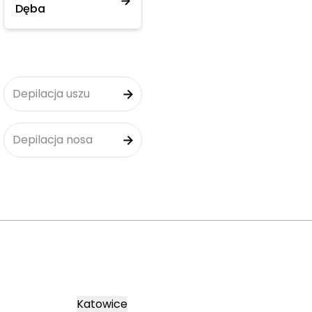
Dęba
Depilacja uszu
Depilacja nosa
Katowice