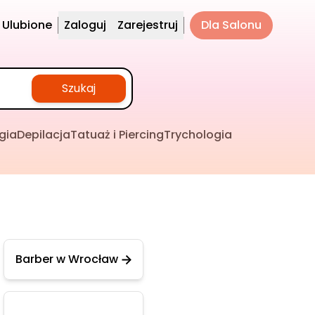
Ulubione
Zaloguj
Zarejestruj
Dla Salonu
Szukaj
gia
Depilacja
Tatuaż i Piercing
Trychologia
Barber w Wrocław