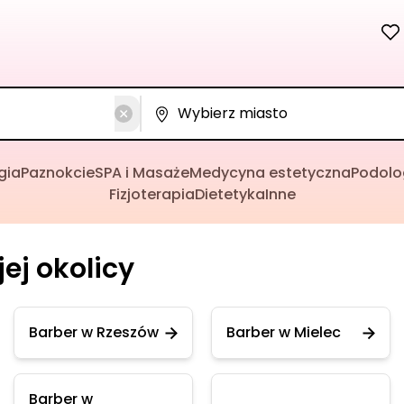
gia
Paznokcie
SPA i Masaże
Medycyna estetyczna
Podolo
Fizjoterapia
Dietetyka
Inne
ej okolicy
Barber w Rzeszów
Barber w Mielec
Barber w