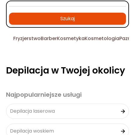
Szukaj
Fryzjerstwo
Barber
Kosmetyka
Kosmetologia
Pazno
Depilacja w Twojej okolicy
Najpopularniejsze usługi
Depilacja laserowa
Depilacja woskiem