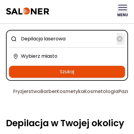
MENU
Szukaj
Fryzjerstwo
Barber
Kosmetyka
Kosmetologia
Pazno
Depilacja w Twojej okolicy