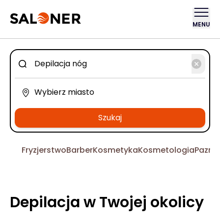
MENU
Szukaj
Fryzjerstwo
Barber
Kosmetyka
Kosmetologia
Pazno
Depilacja w Twojej okolicy