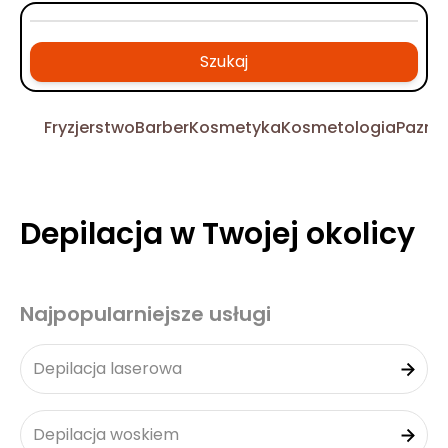
Szukaj
Fryzjerstwo
Barber
Kosmetyka
Kosmetologia
Pazno
Depilacja w Twojej okolicy
Najpopularniejsze usługi
Depilacja laserowa
Depilacja woskiem