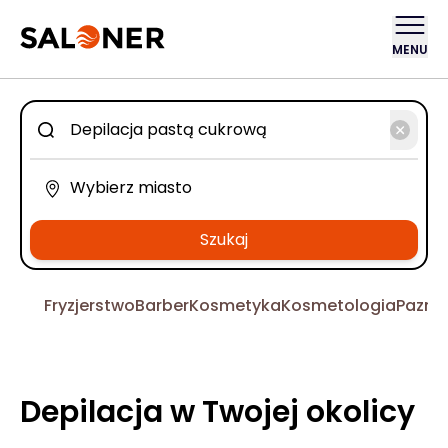
MENU
Szukaj
Fryzjerstwo
Barber
Kosmetyka
Kosmetologia
Pazno
Depilacja w Twojej okolicy