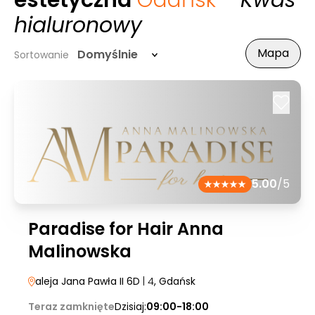
estetyczna
Gdańsk
- Kwas
hialuronowy
Mapa
Domyślnie
Sortowanie
5.00
/5
Paradise for Hair Anna
Malinowska
aleja Jana Pawła II 6D
| 4
, Gdańsk
Teraz zamknięte
Dzisiaj:
09:00-18:00