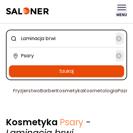
MENU
Szukaj
Fryzjerstwo
Barber
Kosmetyka
Kosmetologia
Pazno
Kosmetyka
Psary
-