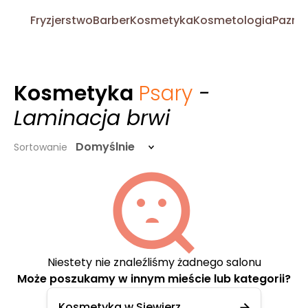
Fryzjerstwo
Barber
Kosmetyka
Kosmetologia
Pazno
Kosmetyka
Psary
-
Laminacja brwi
Domyślnie
Sortowanie
Niestety nie znaleźliśmy żadnego salonu
Może poszukamy w innym mieście lub kategorii?
Kosmetyka w Siewierz