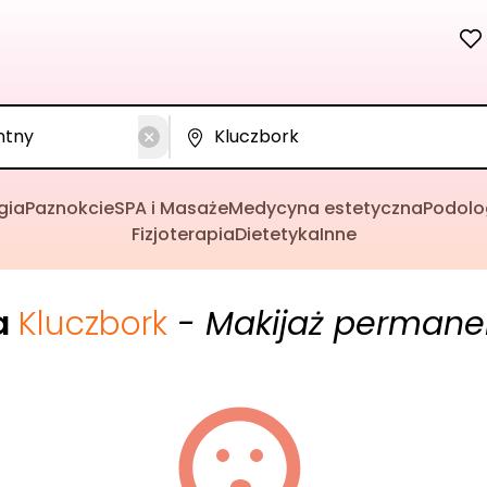
gia
Paznokcie
SPA i Masaże
Medycyna estetyczna
Podolo
Fizjoterapia
Dietetyka
Inne
a
Kluczbork
- Makijaż permane