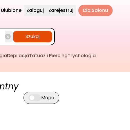
Ulubione
Zaloguj
Zarejestruj
Dla Salonu
Szukaj
gia
Depilacja
Tatuaż i Piercing
Trychologia
ntny
Mapa
Przełącz widok mapy