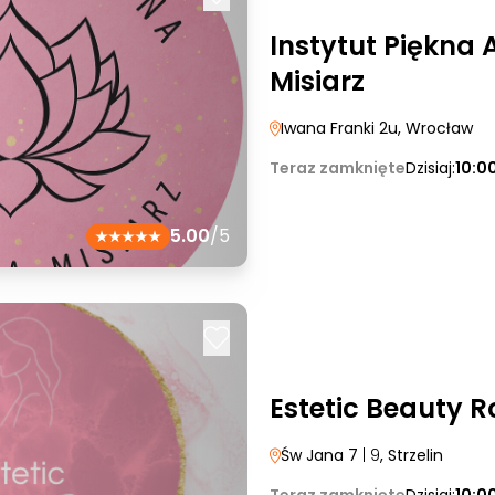
Instytut Piękna 
Misiarz
Iwana Franki 2u
, Wrocław
Teraz zamknięte
Dzisiaj:
10:0
5.00
/5
Estetic Beauty 
Św Jana 7
| 9
, Strzelin