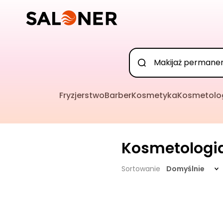
Fryzjerstwo
Barber
Kosmetyka
Kosmetolo
Kosmetologi
Sortowanie
Domyślnie