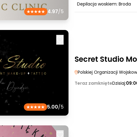
Depilacja woskiem: Broda
4.97
/5
Secret Studio Mo
Polskiej Organizacji Wojsko
Teraz zamknięte
Dzisiaj:
09:0
5.00
/5