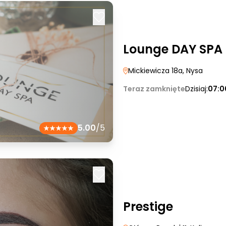
Lounge DAY SPA
Mickiewicza 18a
, Nysa
Teraz zamknięte
Dzisiaj:
07:0
5.00
/5
Prestige