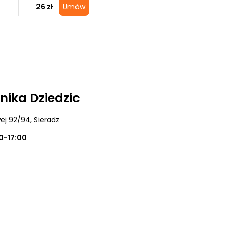
26 zł
Umów
nika Dziedzic
wej 92/94
, Sieradz
0-17:00