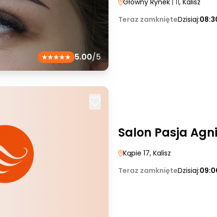
Główny Rynek
| 11
, Kalisz
Teraz zamknięte
Dzisiaj:
08:3
5.00
/5
Salon Pasja Agn
Kąpie 17
, Kalisz
Teraz zamknięte
Dzisiaj:
09:0