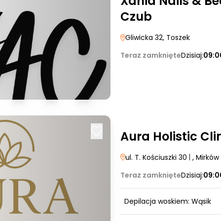
Xania Nails & B
Czub
Gliwicka 32
, Toszek
Teraz zamknięte
Dzisiaj:
09:0
Aura Holistic Cli
ul. T. Kościuszki 30
|
, Mirków
Teraz zamknięte
Dzisiaj:
09:0
Depilacja woskiem: Wąsik