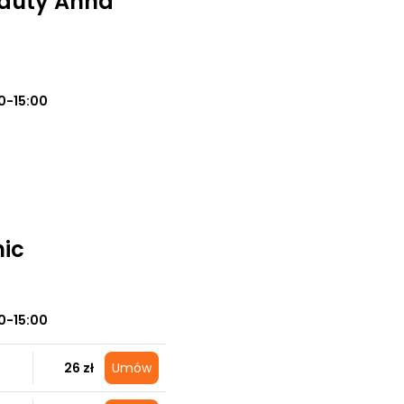
eauty Anna
0-15:00
nic
0-15:00
26 zł
Umów