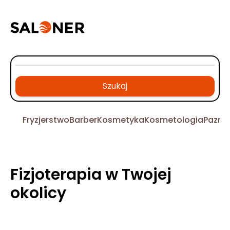
Szukaj
Fryzjerstwo
Barber
Kosmetyka
Kosmetologia
Pazno
Fizjoterapia w Twojej
okolicy