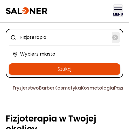
MENU
Szukaj
Fryzjerstwo
Barber
Kosmetyka
Kosmetologia
Pazno
Fizjoterapia w Twojej