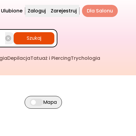
Ulubione
Zaloguj
Zarejestruj
Dla Salonu
Szukaj
gia
Depilacja
Tatuaż i Piercing
Trychologia
Mapa
Przełącz widok mapy