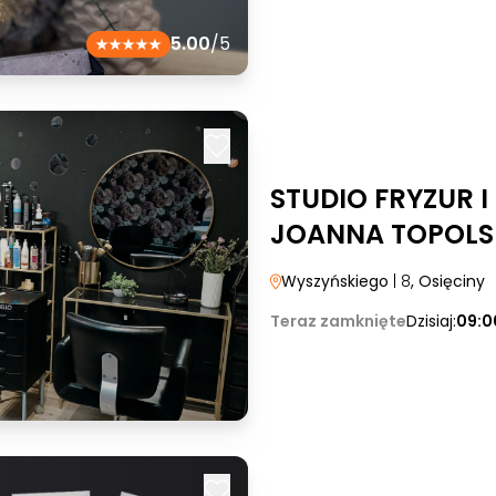
5.00
/5
STUDIO FRYZUR 
JOANNA TOPOLS
Wyszyńskiego
| 8
, Osięciny
Teraz zamknięte
Dzisiaj:
09:0