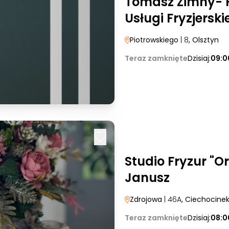
Tomasz Zimny- P
Usługi Fryzjerski
Piotrowskiego
| 8
, Olsztyn
Teraz zamknięte
Dzisiaj:
09:0
Studio Fryzur "O
Janusz
Zdrojowa
| 46A
, Ciechocine
Teraz zamknięte
Dzisiaj:
08:0