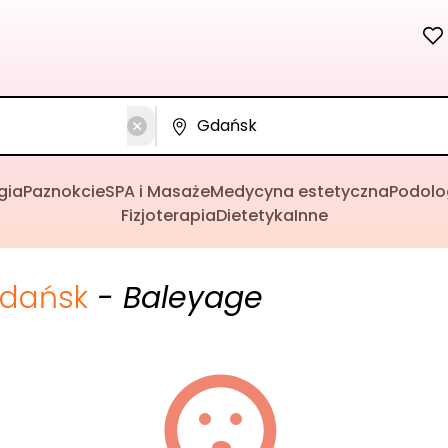
gia
Paznokcie
SPA i Masaże
Medycyna estetyczna
Podolo
Fizjoterapia
Dietetyka
Inne
dańsk
- Baleyage