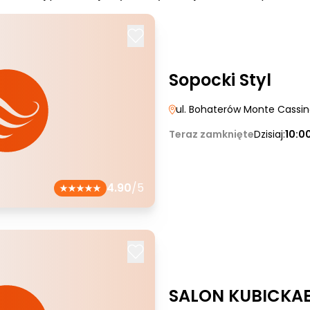
Sopocki Styl
ul. Bohaterów Monte Cassi
Teraz zamknięte
Dzisiaj:
10:0
4.90
/5
SALON KUBICKA