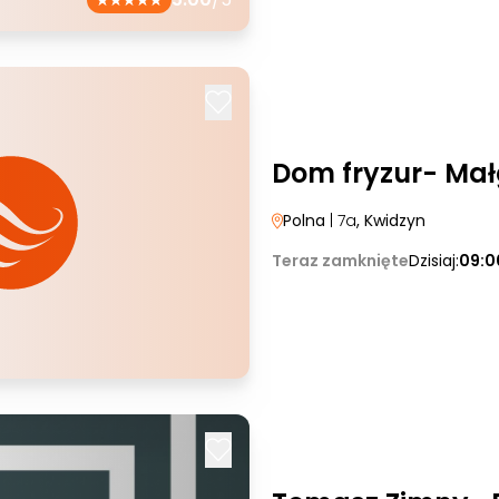
Dom fryzur- Mał
Polna
| 7a
, Kwidzyn
Teraz zamknięte
Dzisiaj:
09:0