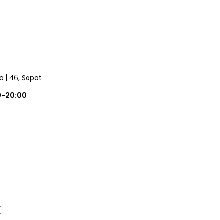
no
| 46
, Sopot
0-20:00
E