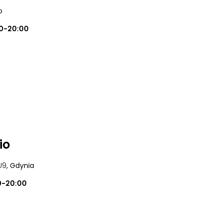
o
0-20:00
io
U9
, Gdynia
0-20:00