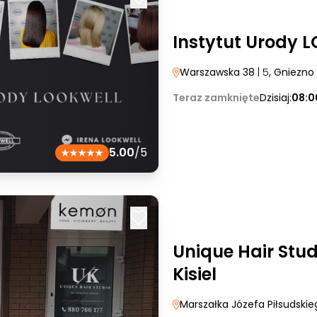
Instytut Urody 
Warszawska 38
| 5
, Gniezno
Teraz zamknięte
Dzisiaj:
08:0
5.00
/5
Unique Hair Stud
Kisiel
Marszałka Józefa Piłsudskie