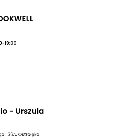
LOOKWELL
0-19:00
io - Urszula
go
| 36A
, Ostrołęka