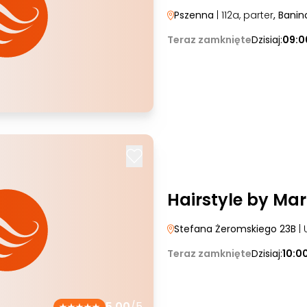
Pszenna
| 112a, parter
, Banin
Teraz zamknięte
Dzisiaj:
09:0
Hairstyle by Mar
Stefana Żeromskiego 23B
| 
Teraz zamknięte
Dzisiaj:
10:0
5.00
/5