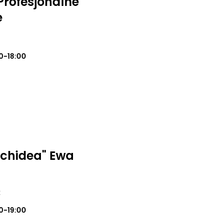
rofesjonalne
e
0-18:00
rchidea" Ewa
k
0-19:00