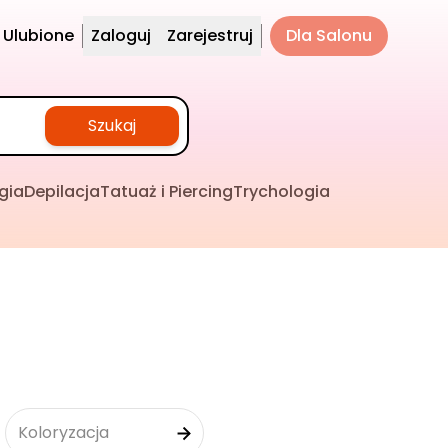
Ulubione
Zaloguj
Zarejestruj
Dla Salonu
Szukaj
gia
Depilacja
Tatuaż i Piercing
Trychologia
Koloryzacja