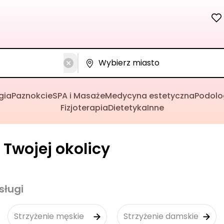
gia
Paznokcie
SPA i Masaże
Medycyna estetyczna
Podolo
Fizjoterapia
Dietetyka
Inne
 Twojej okolicy
sługi
Strzyżenie męskie
Strzyżenie damskie