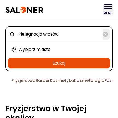
MENU
Szukaj
Fryzjerstwo
Barber
Kosmetyka
Kosmetologia
Pazno
Fryzjerstwo w Twojej