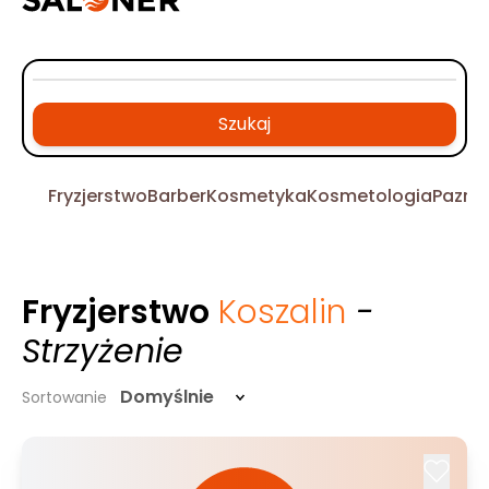
Szukaj
Fryzjerstwo
Barber
Kosmetyka
Kosmetologia
Pazno
Fryzjerstwo
Koszalin
-
Strzyżenie
Domyślnie
Sortowanie