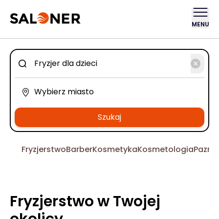
MENU
Szukaj
Fryzjerstwo
Barber
Kosmetyka
Kosmetologia
Pazno
Fryzjerstwo w Twojej