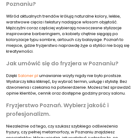
Poznaniu?
Wśród aktualnych trendów królują naturalne kolory, lekkie,
warstwowe cięcia i tekstury nadające włosom objętość.
Mężczyźni coraz częściej wybierają nowoczesne stylizacje
inspirowane barberingiem, a kobiety chętnie sięgają po
koloryzacje typu sombre, airtouch czy balayage. Poznań to
miejsce, gdzie fryzjerstwo naprawdę żyje a styliści nie boją się
kreatywności.
Jak umówić się do fryzjera w Poznaniu?
Dzięki
Saloner.pl
umawianie wizyty nigdy nie było prostsze.
Wystarczy kilka kliknięć, by wybrać termin, usługę i stylistę. Bez
dzwonienia i czekania na potwierdzenie. Możesz też sprawdzić
opinie klientów, cennik oraz dostępne godziny pracy salonu.
Fryzjerstwo Poznań. Wybierz jakość i
profesjonalizm.
Niezależnie od tego, czy szukasz szybkiego odświeżenia
fryzury, czy pełnej metamorfozy, w Poznaniu znajdziesz
specjalistów, którzy wiedzą, jak wydobyć z włosów to, co