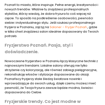
Poznań to miasto, które inspiruje. Pełne energii, kreatywności i
nowych trendów. Właśnie tu znajdziesz profesjonalnych
stylistów, którzy wiedzą, że dobra fryzura to coś więcej niż
cięcie. To sposób na podkreślenie osobowości, pewności
siebie i indywidualnego stylu. Jeśli szukasz profesjonalnego
fryzjera w Poznaniu, zajrzyj na
Saloner – Fryzjer Poznań
, gdzie
w kilka chwil znajdziesz salon idealnie dopasowany do Twoich
potrzeb.
Fryzjerstwo Poznań. Pasja, styl i
doświadczenie.
Nowoczesne fryzjerstwo w Poznaniu łączy klasyczne techniki z
najnowszymi trendami. Lokalne salony oferują nie tylko
strzyżenie czy koloryzację, ale również zabiegi pielęgnacyjne,
rekonstrukcję włosów i stylizacje dopasowane do okazji.
Poznańscy fryzjerzy stale śledzą światowe nowinki i
wprowadzają je do swoich usług, dzięki czemu możesz mieć
pewność, że Twoja fryzura zawsze będzie modna, świeża i
dopasowana do Ciebie.
Fryzjerskie trendy. Co jest modne w