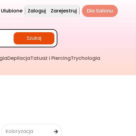
Ulubione
Zaloguj
Zarejestruj
Dla Salonu
Szukaj
gia
Depilacja
Tatuaż i Piercing
Trychologia
Koloryzacja