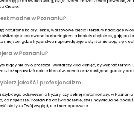
owadzają je do swoich usług, dzięki czemu możesz mieć pewność, że 
o Ciebie.
o jest modne w Poznaniu?
ją naturalne kolory, lekkie, warstwowe cięcia i tekstury nadające wł
stylizacje inspirowane barberingiem, a kobiety chętnie sięgają po k
o miejsce, gdzie fryzjerstwo naprawdę żyje a styliści nie boją się kre
zjera w Poznaniu?
 nigdy nie było prostsze. Wystarczy kilka kliknięć, by wybrać termin, us
esz też sprawdzić opinie klientów, cennik oraz dostępne godziny pra
bierz jakość i profesjonalizm.
z szybkiego odświeżenia fryzury, czy pełnej metamorfozy, w Poznaniu z
, co najlepsze. Postaw na doświadczenie, styl i indywidualne podejści
enić nie tylko Twój wygląd, ale i samopoczucie.