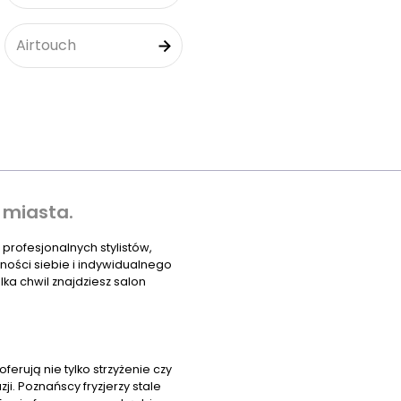
Airtouch
 miasta.
 profesjonalnych stylistów,
wności siebie i indywidualnego
ilka chwil znajdziesz salon
erują nie tylko strzyżenie czy
i. Poznańscy fryzjerzy stale