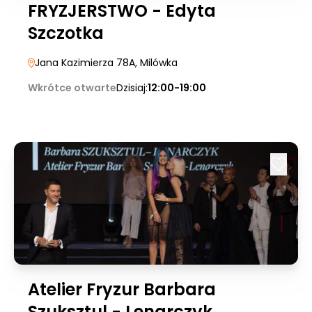
FRYZJERSTWO - Edyta
Szczotka
Jana Kazimierza 78A
, Milówka
Wkrótce otwarte
Dzisiaj:
12:00-19:00
Atelier Fryzur Barbara
Szuksztul - Lenarczyk