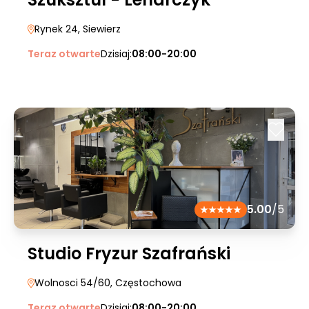
Rynek 24
, Siewierz
Teraz otwarte
Dzisiaj:
08:00-20:00
5.00
/5
Studio Fryzur Szafrański
Wolnosci 54/60
, Częstochowa
Teraz otwarte
Dzisiaj:
08:00-20:00