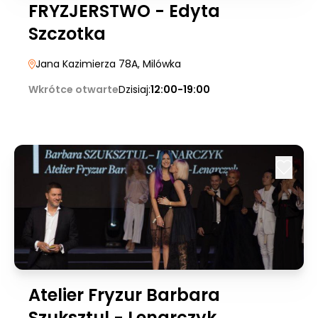
FRYZJERSTWO - Edyta
Szczotka
Jana Kazimierza 78A
, Milówka
Wkrótce otwarte
Dzisiaj:
12:00-19:00
Atelier Fryzur Barbara
Szuksztul - Lenarczyk