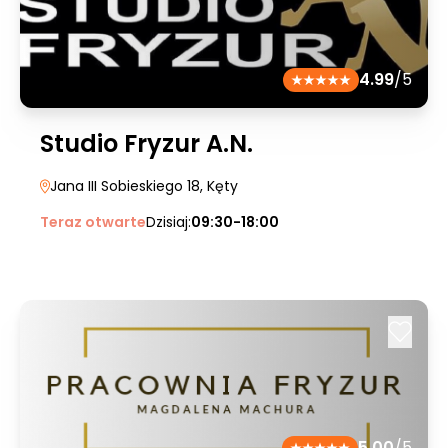
4.99
/5
Studio Fryzur A.N.
Jana III Sobieskiego 18
, Kęty
Teraz otwarte
Dzisiaj:
09:30-18:00
5.00
/5