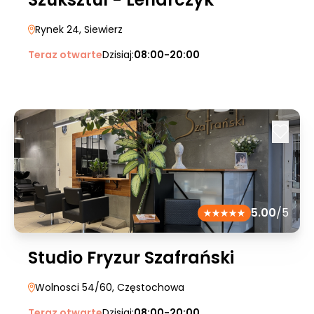
Rynek 24
, Siewierz
Teraz otwarte
Dzisiaj:
08:00-20:00
5.00
/5
Studio Fryzur Szafrański
Wolnosci 54/60
, Częstochowa
Teraz otwarte
Dzisiaj:
08:00-20:00