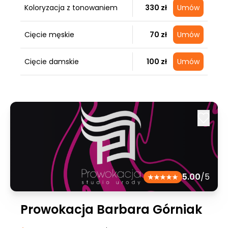
Koloryzacja z tonowaniem
330 zł
Umów
Cięcie męskie
70 zł
Umów
Cięcie damskie
100 zł
Umów
5.00
/5
Prowokacja Barbara Górniak