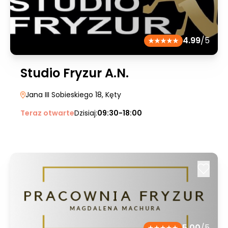
4.99
/5
Studio Fryzur A.N.
Jana III Sobieskiego 18
, Kęty
Teraz otwarte
Dzisiaj:
09:30-18:00
5.00
/5