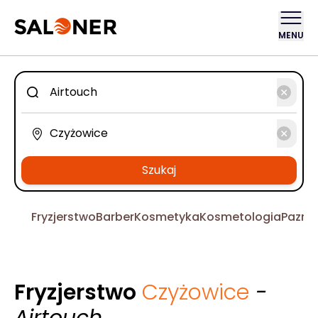
MENU
Szukaj
Fryzjerstwo
Barber
Kosmetyka
Kosmetologia
Pazno
Fryzjerstwo
Czyżowice
-