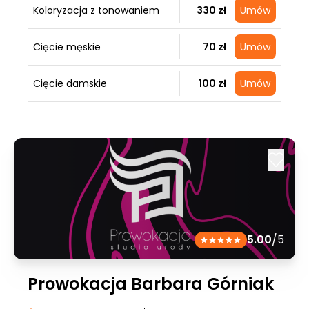
Koloryzacja z tonowaniem
330 zł
Umów
Cięcie męskie
70 zł
Umów
Cięcie damskie
100 zł
Umów
5.00
/5
Prowokacja Barbara Górniak