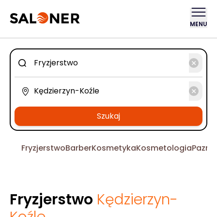
MENU
Szukaj
Fryzjerstwo
Barber
Kosmetyka
Kosmetologia
Pazno
Fryzjerstwo
Kędzierzyn-