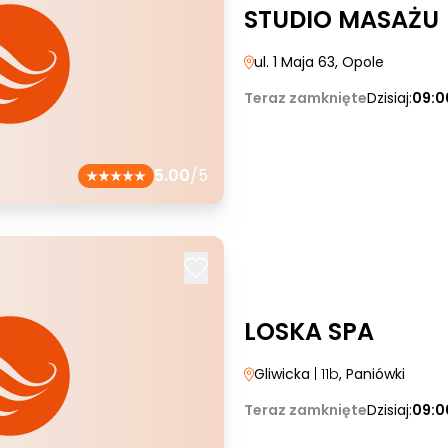
STUDIO MASAŻU
ul. 1 Maja 63
, Opole
Teraz zamknięte
Dzisiaj:
09:0
5.00
/5
LOSKA SPA
Gliwicka
| 11b
, Paniówki
Teraz zamknięte
Dzisiaj:
09:0