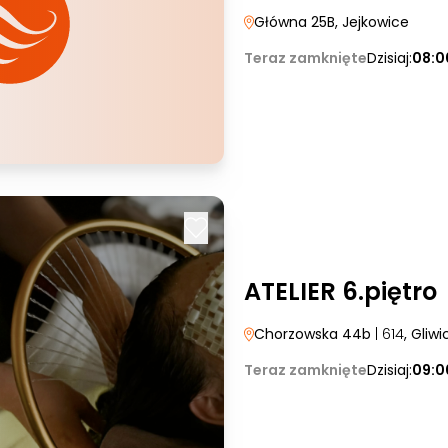
Główna 25B
, Jejkowice
Teraz zamknięte
Dzisiaj:
08:0
ATELIER 6.piętro
Chorzowska 44b
| 614
, Gliwi
Teraz zamknięte
Dzisiaj:
09:0