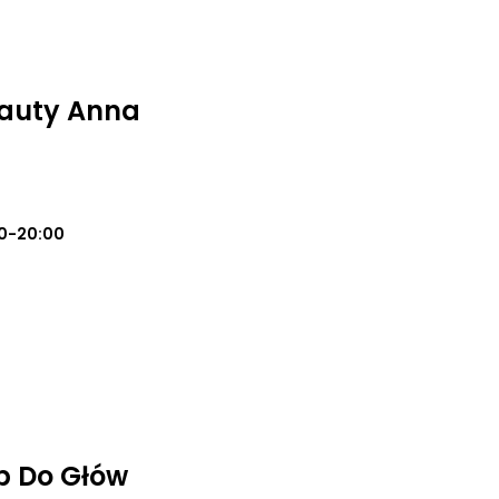
eauty Anna
0-20:00
p Do Głów