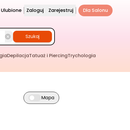
Ulubione
Zaloguj
Zarejestruj
Dla Salonu
Szukaj
gia
Depilacja
Tatuaż i Piercing
Trychologia
Mapa
Przełącz widok mapy