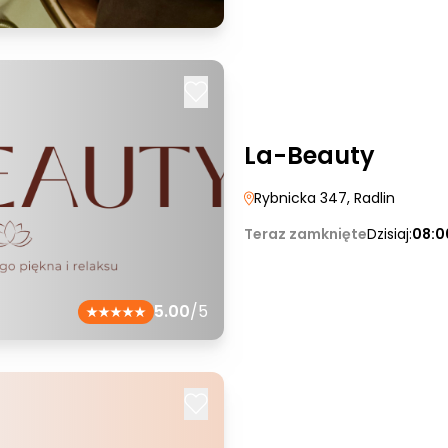
La-Beauty
Rybnicka 347
, Radlin
Teraz zamknięte
Dzisiaj:
08:0
5.00
/5