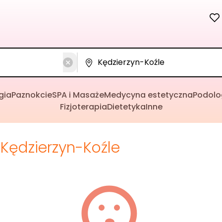
gia
Paznokcie
SPA i Masaże
Medycyna estetyczna
Podolo
Fizjoterapia
Dietetyka
Inne
Kędzierzyn-Koźle