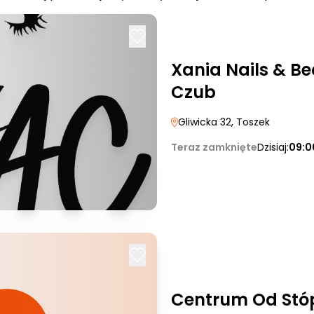
Xania Nails & B
Czub
Gliwicka 32
, Toszek
Teraz zamknięte
Dzisiaj:
09:0
Centrum Od Stó