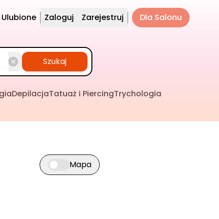
Ulubione
Zaloguj
Zarejestruj
Dla Salonu
Szukaj
gia
Depilacja
Tatuaż i Piercing
Trychologia
Mapa
Przełącz widok mapy