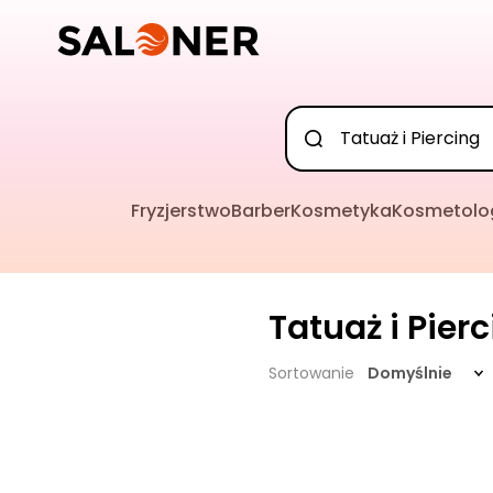
Fryzjerstwo
Barber
Kosmetyka
Kosmetolo
Tatuaż i Pier
Sortowanie
Domyślnie