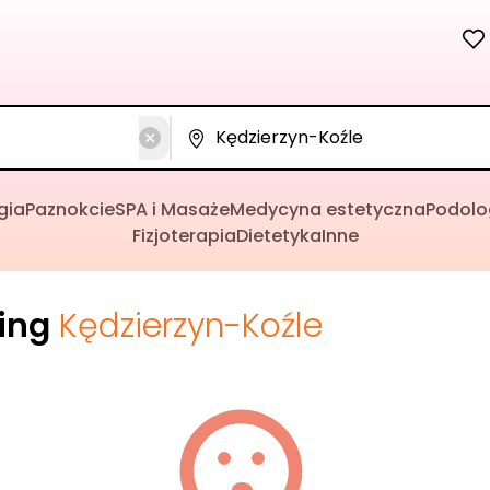
gia
Paznokcie
SPA i Masaże
Medycyna estetyczna
Podolo
Fizjoterapia
Dietetyka
Inne
cing
Kędzierzyn-Koźle