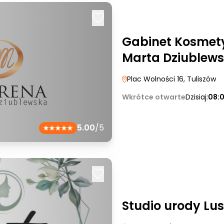
Gabinet Kosmet
Marta Dziublew
Plac Wolności 16
, Tuliszów
Wkrótce otwarte
Dzisiaj:
08:
5.00
/5
Studio urody Lus