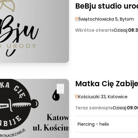
BeBju studio ur
Świętochłowicka 5
, Bytom
Wkrótce otwarte
Dzisiaj:
08:3
Matka Cię Zabije
Kościuszki 33
, Katowice
Teraz zamknięte
Dzisiaj:
09:0
Piercing - helix