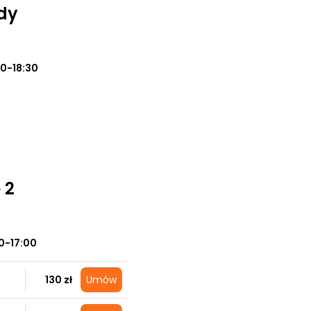
ody
0-18:30
 2
0-17:00
130 zł
Umów