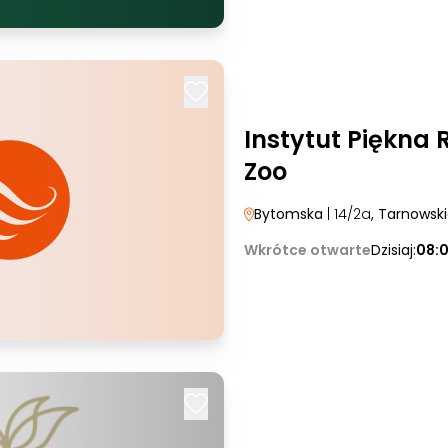
Instytut Piękna 
Zoo
Bytomska
| 14/2a
, Tarnowsk
Wkrótce otwarte
Dzisiaj:
08: