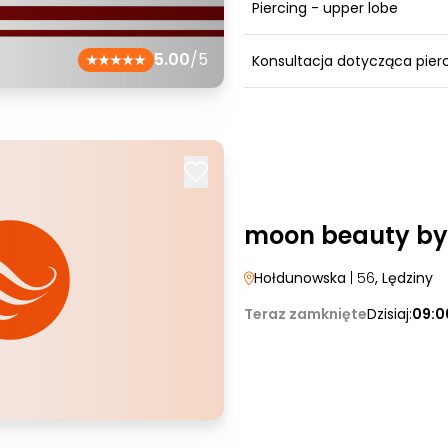
Piercing - upper lobe
5.00
/5
Konsultacja dotycząca pier
moon beauty by
Hołdunowska
| 56
, Lędziny
Teraz zamknięte
Dzisiaj:
09:0