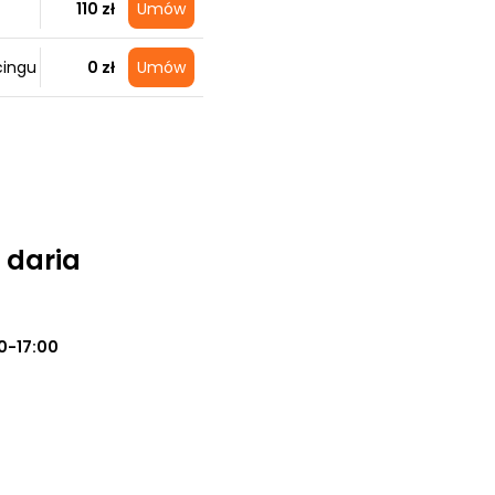
110 zł
Umów
cingu
0 zł
Umów
 daria
0-17:00