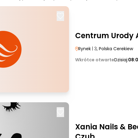
Centrum Urody 
Rynek
| 3
, Polska Cerekiew
Wkrótce otwarte
Dzisiaj:
08:0
Xania Nails & B
Czub