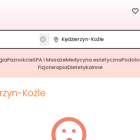
gia
Paznokcie
SPA i Masaże
Medycyna estetyczna
Podolo
Fizjoterapia
Dietetyka
Inne
rzyn-Koźle