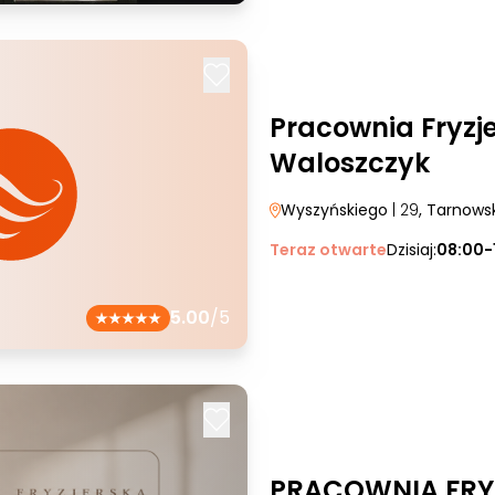
Pracownia Fryzj
Waloszczyk
Wyszyńskiego
| 29
, Tarnows
Teraz otwarte
Dzisiaj:
08:00-
5.00
/5
PRACOWNIA FRY