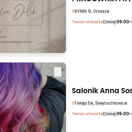
RYNEK 9
, Orzesze
Teraz otwarte
Dzisiaj:
09:00-
Salonik Anna So
1 Maja 5A
, Świętochłowice
Teraz otwarte
Dzisiaj:
05:00-