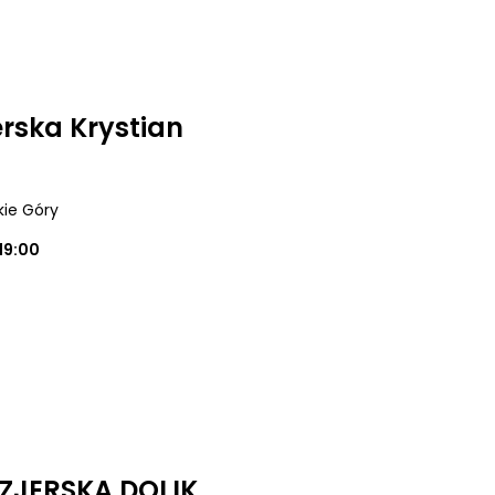
erska Krystian
kie Góry
19:00
ZJERSKA DOLIK