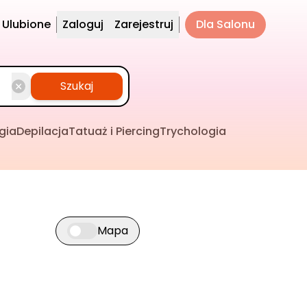
Ulubione
Zaloguj
Zarejestruj
Dla Salonu
Szukaj
gia
Depilacja
Tatuaż i Piercing
Trychologia
Mapa
Przełącz widok mapy