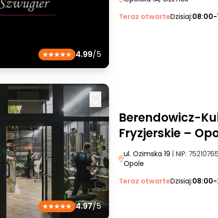
Teraz otwarte
Dzisiaj:
08:00-
4.99
/5
Berendowicz-Kub
Fryzjerskie – Op
ul. Ozimska 19
| NIP: 752107
Opole
Teraz otwarte
Dzisiaj:
08:00-
4.97
/5