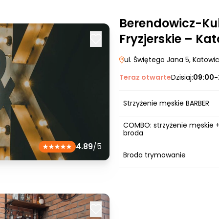
Berendowicz-Kub
Fryzjerskie – Ka
ul. Świętego Jana 5
, Katowi
Teraz otwarte
Dzisiaj:
09:00-
Strzyżenie męskie BARBER
COMBO: strzyżenie męskie 
broda
4.89
/5
Broda trymowanie