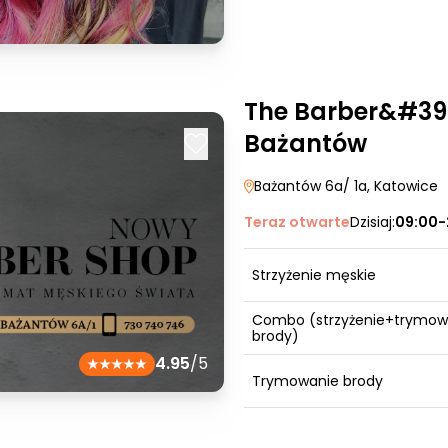
The Barber&#39;
Bażantów
Bażantów 6a/ 1a
, Katowice
Teraz otwarte
Dzisiaj:
09:00-
Strzyżenie męskie
Combo (strzyżenie+trymow
brody)
4.95
/5
Trymowanie brody