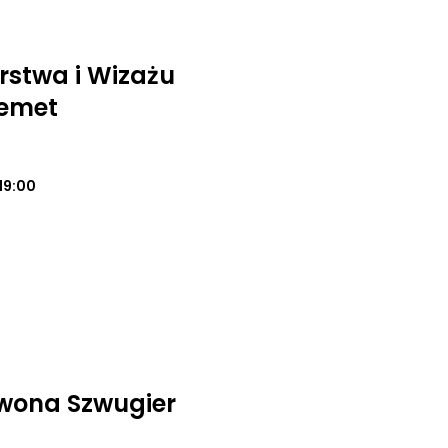
rstwa i Wizażu
emet
19:00
wona Szwugier