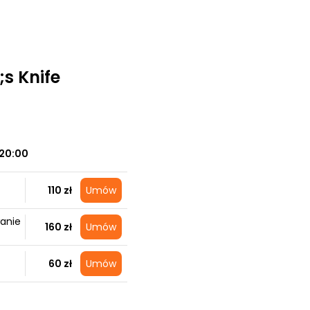
s Knife
20:00
110 zł
Umów
anie
160 zł
Umów
60 zł
Umów