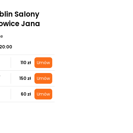
lin Salony
towice Jana
ce
20:00
110 zł
Umów
+
150 zł
Umów
60 zł
Umów