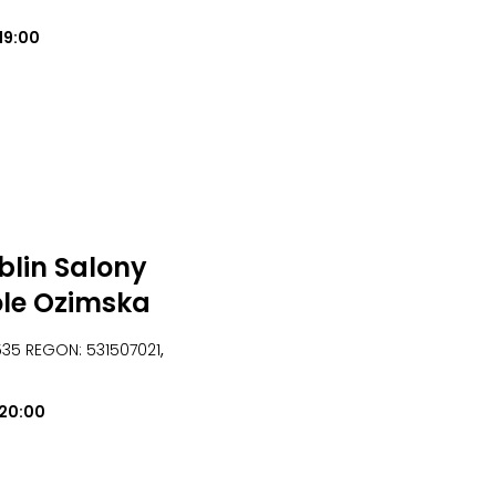
19:00
lin Salony
ole Ozimska
6535 REGON: 531507021
,
20:00