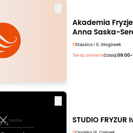
Akademia Fryzje
Anna Saska-Ser
Staszica
| 8
, Głogówek
Teraz otwarte
Dzisiaj:
09:00-
STUDIO FRYZUR I
Opolska 1A
, Ozimek