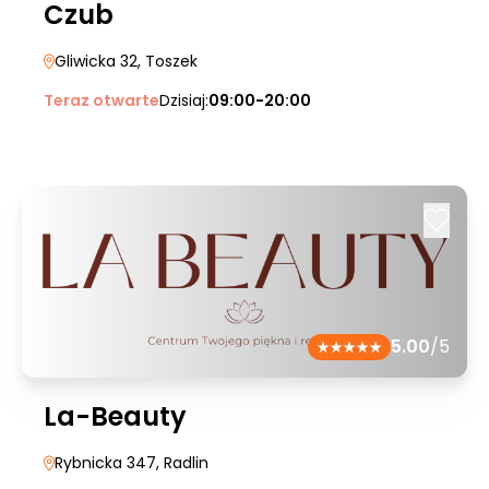
Czub
Gliwicka 32
, Toszek
Teraz otwarte
Dzisiaj:
09:00-20:00
5.00
/5
La-Beauty
Rybnicka 347
, Radlin