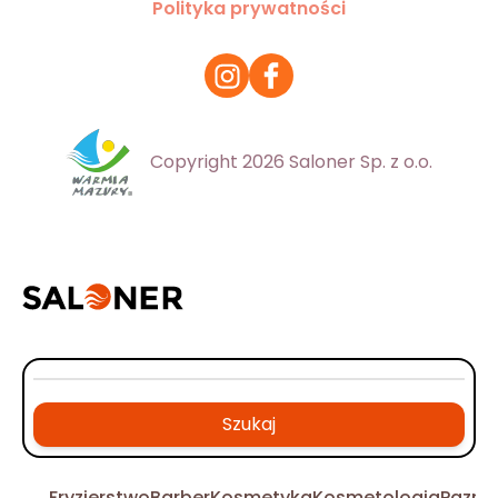
Polityka prywatności
Copyright 2026 Saloner Sp. z o.o.
Szukaj
Fryzjerstwo
Barber
Kosmetyka
Kosmetologia
Pazno