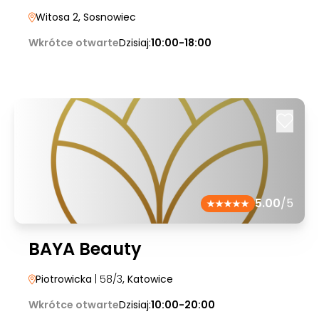
Witosa 2
, Sosnowiec
Wkrótce otwarte
Dzisiaj:
10:00-18:00
5.00
/5
BAYA Beauty
Piotrowicka
| 58/3
, Katowice
Wkrótce otwarte
Dzisiaj:
10:00-20:00