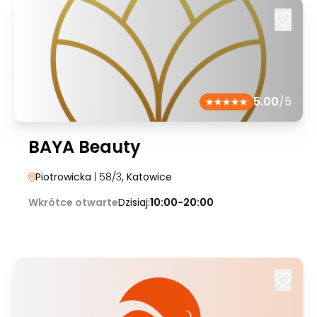
5.00
/5
BAYA Beauty
Piotrowicka
| 58/3
, Katowice
Wkrótce otwarte
Dzisiaj:
10:00-20:00