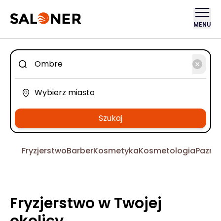
MENU
Szukaj
Fryzjerstwo
Barber
Kosmetyka
Kosmetologia
Pazno
Fryzjerstwo w Twojej