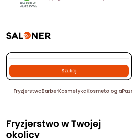
Szukaj
Fryzjerstwo
Barber
Kosmetyka
Kosmetologia
Pazno
Fryzjerstwo w Twojej
okolicy