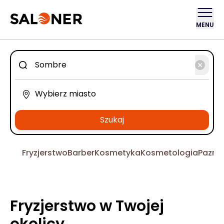
MENU
Szukaj
Fryzjerstwo
Barber
Kosmetyka
Kosmetologia
Pazno
Fryzjerstwo w Twojej