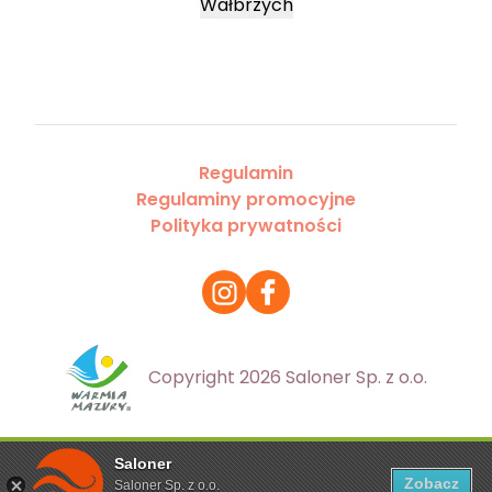
Wałbrzych
Regulamin
Regulaminy promocyjne
Polityka prywatności
Copyright 2026 Saloner Sp. z o.o.
Saloner
Ta strona korzysta z plików cookies. Aby dowiedzieć się
Zobacz
Saloner Sp. z o.o.