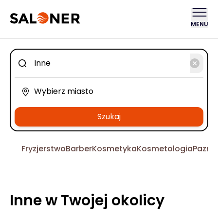
MENU
Szukaj
Fryzjerstwo
Barber
Kosmetyka
Kosmetologia
Pazno
Inne w Twojej okolicy