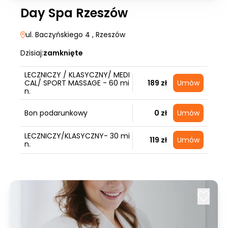
Day Spa Rzeszów
ul. Baczyńskiego 4
, Rzeszów
Dzisiaj:
zamknięte
LECZNICZY / KLASYCZNY/ MEDI
CAL/ SPORT MASSAGE - 60 mi
189 zł
Umów
n.
Bon podarunkowy
0 zł
Umów
LECZNICZY/KLASYCZNY- 30 mi
119 zł
Umów
n.