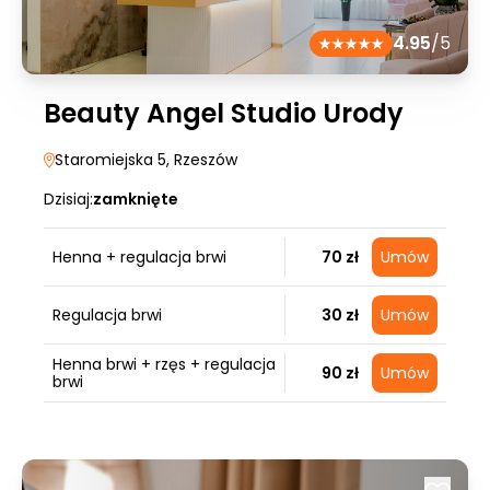
4.95
/5
Beauty Angel Studio Urody
Staromiejska 5
, Rzeszów
Dzisiaj:
zamknięte
Henna + regulacja brwi
70 zł
Umów
Regulacja brwi
30 zł
Umów
Henna brwi + rzęs + regulacja
90 zł
Umów
brwi