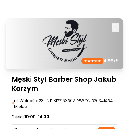
4.99
/5
Męski Styl Barber Shop Jakub
Korzym
ul. Wolności 23
| NIP:8172163502, REGON:520341454
,
Mielec
Dzisiaj:
10:00-14:00