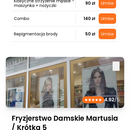
Klasyczne strzyżenie męskie -
90 zł
Umów
maszynka + nożyczki
Combo
140 zł
Umów
Repigmentacja brody
50 zł
Umów
4.92
/5
Fryzjerstwo Damskie Martusia
/ Krótka 5