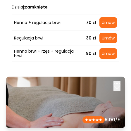
Dzisiaj:
zamknięte
Henna + regulacja brwi
70 zł
Umów
Regulacja brwi
30 zł
Umów
Henna brwi + rzęs + regulacja
90 zł
Umów
brwi
5.00
/5