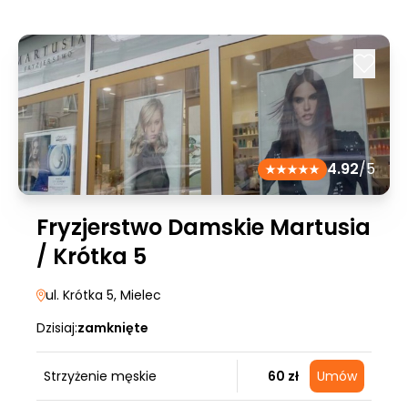
4.92
/5
Fryzjerstwo Damskie Martusia
/ Krótka 5
ul. Krótka 5
, Mielec
Dzisiaj:
zamknięte
Strzyżenie męskie
60 zł
Umów