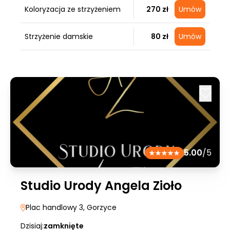
Koloryzacja ze strzyżeniem
270 zł
Umów
Strzyżenie damskie
80 zł
Umów
5.00
/5
Studio Urody Angela Zioło
Plac handlowy 3
, Gorzyce
Dzisiaj:
zamknięte