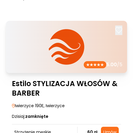
5.00
/5
Estilo STYLIZACJA WŁOSÓW &
BARBER
Iwierzyce 190E
, Iwierzyce
Dzisiaj:
zamknięte
Strzyżenie męskie
60 zł
Umów