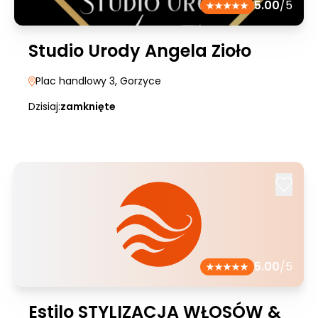
5.00
/5
Studio Urody Angela Zioło
Plac handlowy 3
, Gorzyce
Dzisiaj:
zamknięte
5.00
/5
Estilo STYLIZACJA WŁOSÓW &