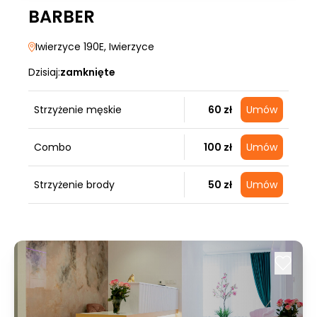
BARBER
Iwierzyce 190E
, Iwierzyce
Dzisiaj:
zamknięte
Strzyżenie męskie
60 zł
Umów
Combo
100 zł
Umów
Strzyżenie brody
50 zł
Umów