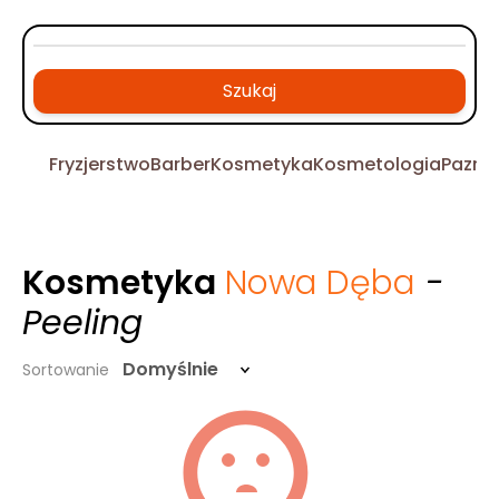
Szukaj
Fryzjerstwo
Barber
Kosmetyka
Kosmetologia
Pazno
Kosmetyka
Nowa Dęba
-
Peeling
Domyślnie
Sortowanie