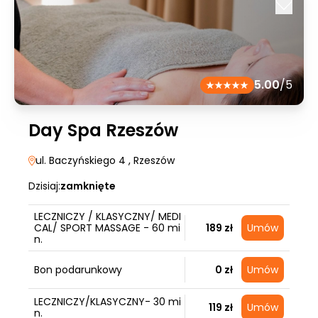
5.00
/5
Day Spa Rzeszów
ul. Baczyńskiego 4
, Rzeszów
Dzisiaj:
zamknięte
LECZNICZY / KLASYCZNY/ MEDI
CAL/ SPORT MASSAGE - 60 mi
189 zł
Umów
n.
Bon podarunkowy
0 zł
Umów
LECZNICZY/KLASYCZNY- 30 mi
119 zł
Umów
n.