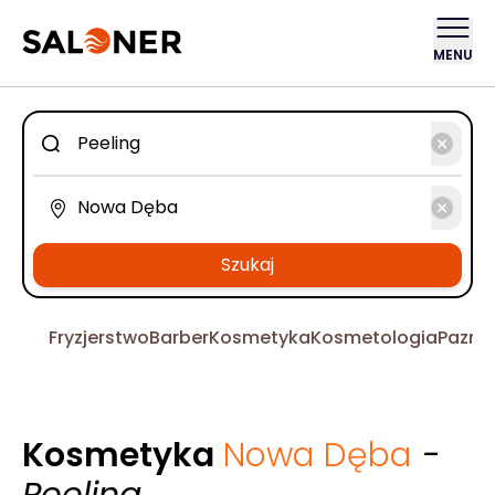
MENU
Szukaj
Fryzjerstwo
Barber
Kosmetyka
Kosmetologia
Pazno
Kosmetyka
Nowa Dęba
-