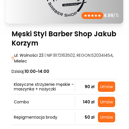
4.99
/5
Męski Styl Barber Shop Jakub
Korzym
ul. Wolności 23
| NIP:8172163502, REGON:520341454
,
Mielec
Dzisiaj:
10:00-14:00
Klasyczne strzyżenie męskie -
90 zł
Umów
maszynka + nożyczki
Combo
140 zł
Umów
Repigmentacja brody
50 zł
Umów