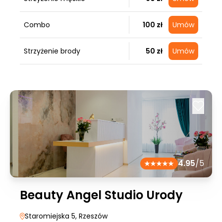
Combo
100 zł
Umów
Strzyżenie brody
50 zł
Umów
4.95
/5
Beauty Angel Studio Urody
Staromiejska 5
, Rzeszów