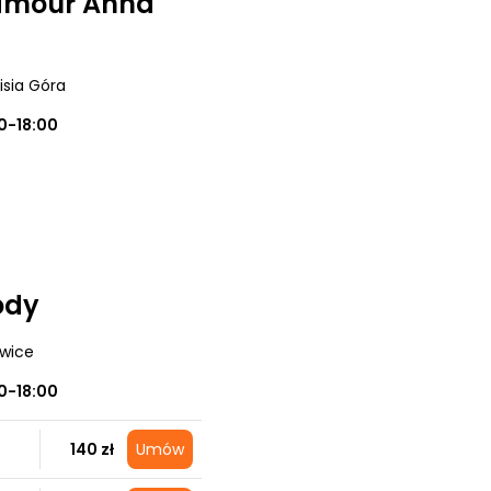
lamour Anna
Lisia Góra
0-18:00
ody
owice
0-18:00
140 zł
Umów