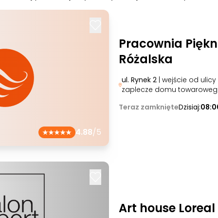
Pracownia Pięk
Różalska
ul. Rynek 2
| wejście od ulicy
zaplecze domu towaroweg
Teraz zamknięte
Dzisiaj:
08:0
4.88
/5
Art house Loreal