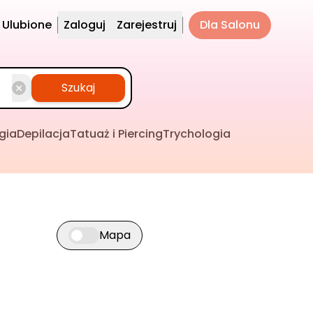
Ulubione
Zaloguj
Zarejestruj
Dla Salonu
Szukaj
gia
Depilacja
Tatuaż i Piercing
Trychologia
Mapa
Przełącz widok mapy