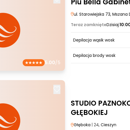
Piu Bella Gabin
ul. Starowiejska 73
, Mszana 
Teraz zamknięte
Dzisiaj:
10:0
Depilacja wąsik wosk
Depilacja brody wosk
5.00
/5
STUDIO PAZNOKC
GŁĘBOKIEJ
Głęboka
| 24
, Cieszyn