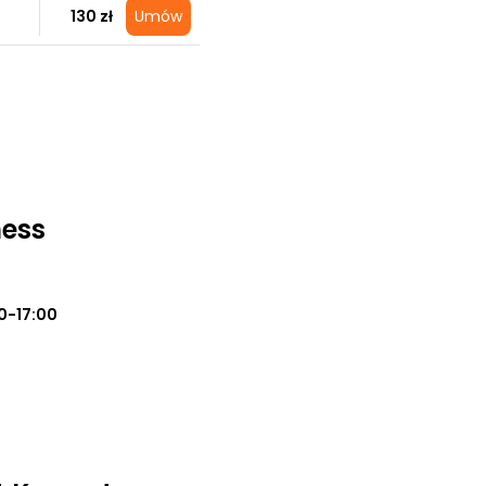
130 zł
Umów
ess
0-17:00