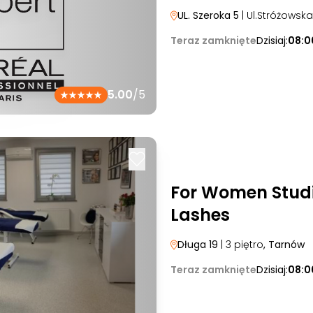
UL. Szeroka 5
| Ul.Stróżowska
Teraz zamknięte
Dzisiaj:
08:0
5.00
/5
For Women Studi
Lashes
Długa 19
| 3 piętro
, Tarnów
Teraz zamknięte
Dzisiaj:
08:0