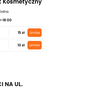
et Kosmetyczny
Dolna
0-18:00
15 zł
Umów
10 zł
Umów
I NA UL.