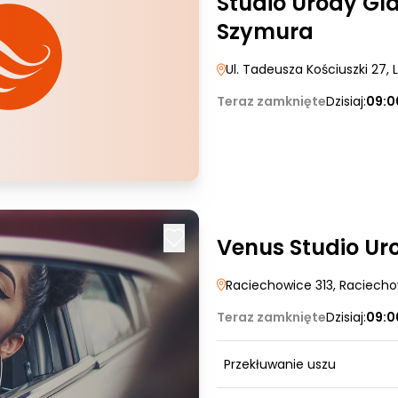
Studio Urody G
Szymura
Ul. Tadeusza Kościuszki 27
, 
Teraz zamknięte
Dzisiaj:
09:0
Venus Studio Ur
Raciechowice 313
, Raciech
Teraz zamknięte
Dzisiaj:
09:0
Przekłuwanie uszu