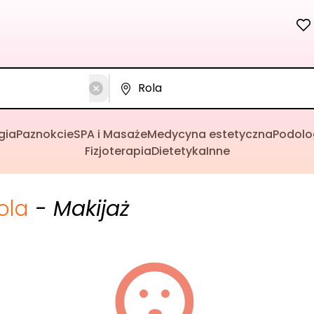
gia
Paznokcie
SPA i Masaże
Medycyna estetyczna
Podolo
Fizjoterapia
Dietetyka
Inne
ola
- Makijaż