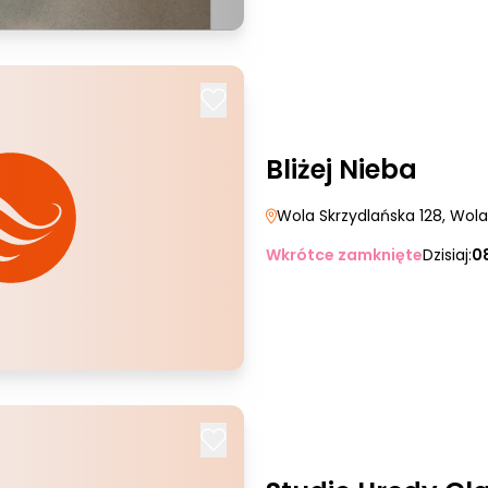
Bliżej Nieba
Wola Skrzydlańska 128
, Wol
Wkrótce zamknięte
Dzisiaj:
0