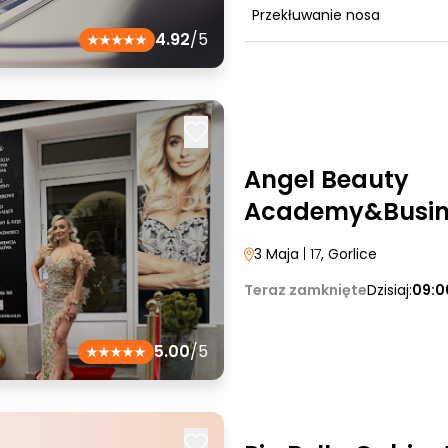
Przekłuwanie nosa
4.92
/5
Angel Beauty
Academy&Busin
3 Maja
| 17
, Gorlice
Teraz zamknięte
Dzisiaj:
09:0
5.00
/5