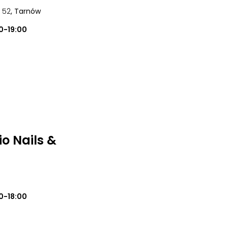
 52
, Tarnów
0-19:00
o Nails &
0-18:00