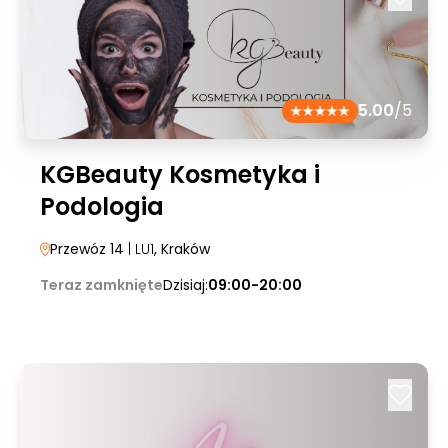
5.00
/5
KGBeauty Kosmetyka i
Podologia
Przewóz 14
| LU1
, Kraków
Teraz zamknięte
Dzisiaj:
09:00-20:00