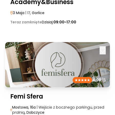
Academy&Business
3 Maja
| 17
, Gorlice
Teraz zamknięte
Dzisiaj:
09:00-17:00
4.98
/5
Femi Sfera
Mostowa, 16a
| Wejście z bocznego parkingu, przed
pralnią
, Dobczyce