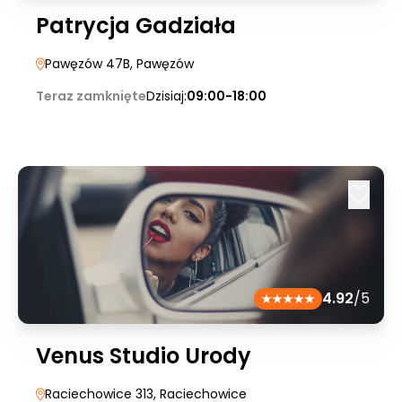
Patrycja Gadziała
Pawęzów 47B
, Pawęzów
Teraz zamknięte
Dzisiaj:
09:00-18:00
4.92
/5
Venus Studio Urody
Raciechowice 313
, Raciechowice