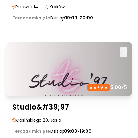
Przewóz 14
| LU1
, Kraków
Teraz zamknięte
Dzisiaj:
09:00-20:00
5.00
/5
Studio&#39;97
Krasińskiego 20
, Jasło
Teraz zamknięte
Dzisiaj:
09:00-19:00