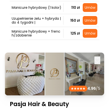
Manicure hybrydowy (1 kolor)
110 zł
Umów
Uzupełnienie żelu + hybryda |
150 zł
Umów
do 4 tygodni |
Manicure hybrydowy + frenc
125 zł
Umów
h/zdobienie
4.96
/5
Pasja Hair & Beauty