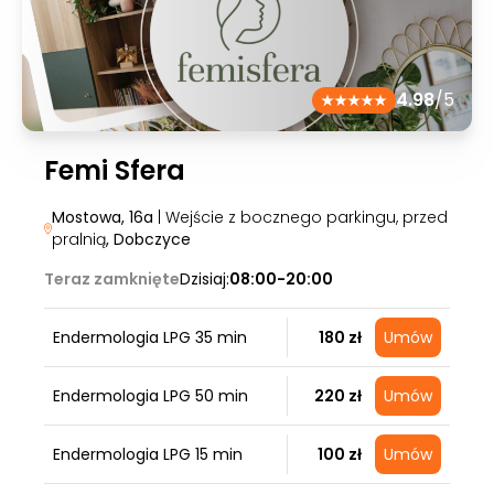
4.98
/5
Femi Sfera
Mostowa, 16a
| Wejście z bocznego parkingu, przed
pralnią
, Dobczyce
Teraz zamknięte
Dzisiaj:
08:00-20:00
Endermologia LPG 35 min
180 zł
Umów
Endermologia LPG 50 min
220 zł
Umów
Endermologia LPG 15 min
100 zł
Umów