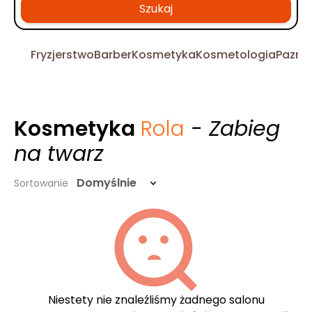
Szukaj
Fryzjerstwo
Barber
Kosmetyka
Kosmetologia
Pazno
Kosmetyka
Rola
- Zabieg
na twarz
Domyślnie
Sortowanie
Niestety nie znaleźliśmy żadnego salonu