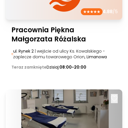
4.88
/5
Pracownia Piękna
Małgorzata Różalska
ul. Rynek 2
| wejście od ulicy Ks. Kowalskiego -
zaplecze domu towarowego Orion
, Limanowa
Teraz zamknięte
Dzisiaj:
08:00-20:00