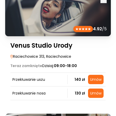
4.92
/5
Venus Studio Urody
Raciechowice 313
, Raciechowice
Teraz zamknięte
Dzisiaj:
09:00-18:00
Przekłuwanie uszu
140 zł
Umów
Przekłuwanie nosa
130 zł
Umów