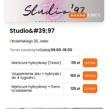
5.00
/5
Studio&#39;97
Krasińskiego 20
, Jasło
Teraz zamknięte
Dzisiaj:
09:00-19:00
Manicure hybrydowy (1 kolor)
110 zł
Umów
Uzupełnienie żelu + hybryda |
150 zł
Umów
do 4 tygodni |
Manicure hybrydowy + frenc
125 zł
Umów
h/zdobienie