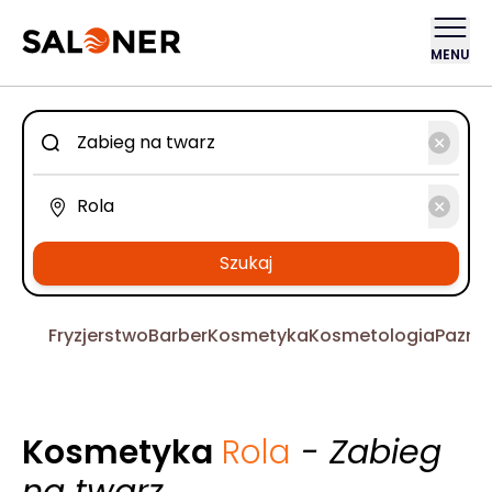
MENU
Szukaj
Fryzjerstwo
Barber
Kosmetyka
Kosmetologia
Pazno
Kosmetyka
Rola
- Zabieg