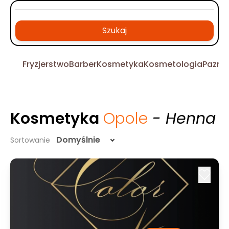
Szukaj
Fryzjerstwo
Barber
Kosmetyka
Kosmetologia
Pazno
Kosmetyka
Opole
- Henna
Domyślnie
Sortowanie