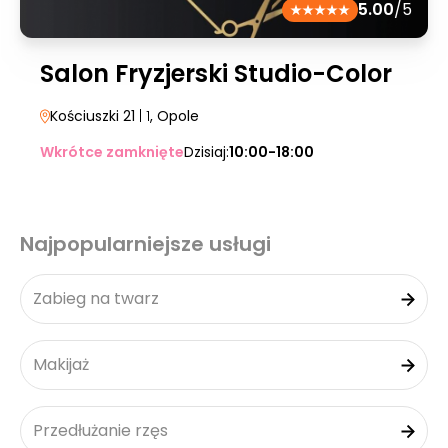
5.00
/5
Salon Fryzjerski Studio-Color
Kościuszki 21
| 1
, Opole
Wkrótce zamknięte
Dzisiaj:
10:00-18:00
Najpopularniejsze usługi
Zabieg na twarz
Makijaż
Przedłużanie rzęs