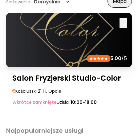
Mapa
Domyślnie
Sortowanie
5.00
/5
Salon Fryzjerski Studio-Color
Kościuszki 21
| 1
, Opole
Wkrótce zamknięte
Dzisiaj:
10:00-18:00
Najpopularniejsze usługi