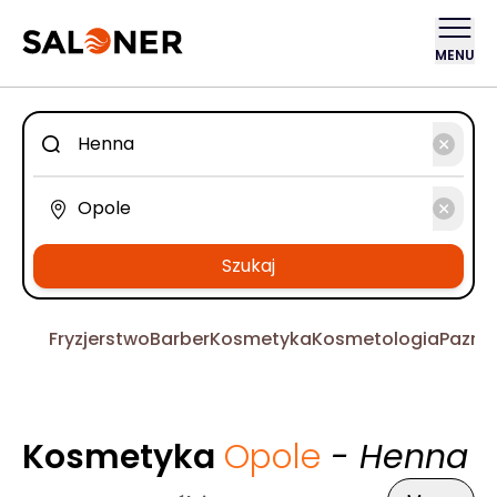
MENU
Szukaj
Fryzjerstwo
Barber
Kosmetyka
Kosmetologia
Pazno
Kosmetyka
Opole
- Henna