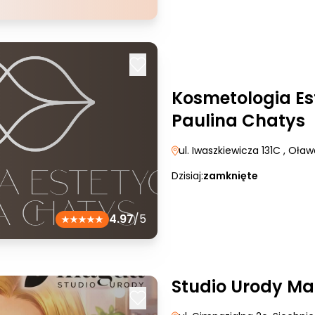
Kosmetologia Es
Paulina Chatys
ul. Iwaszkiewicza 131C
, Oław
Dzisiaj:
zamknięte
4.97
/5
Studio Urody M