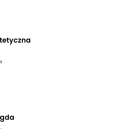
tetyczna
a
agda