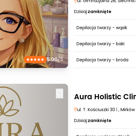
ul. Gimnazjalna 2e
, Siechni
Dzisiaj:
zamknięte
Depilacja twarzy - wąsik
Depilacja twarzy - baki
5.00
/5
Depilacja twarzy - broda
Aura Holistic Cli
ul. T. Kościuszki 30
|
, Mirków
Dzisiaj:
zamknięte