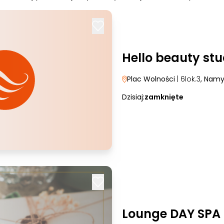
Hello beauty stu
Plac Wolności
| 6lok.3
, Nam
Dzisiaj:
zamknięte
Lounge DAY SPA