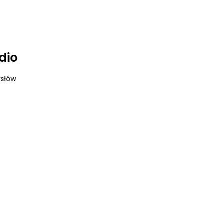
dio
ysłów