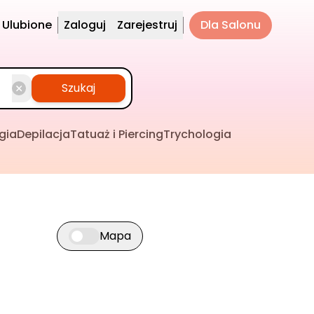
Ulubione
Zaloguj
Zarejestruj
Dla Salonu
Szukaj
gia
Depilacja
Tatuaż i Piercing
Trychologia
Mapa
Przełącz widok mapy