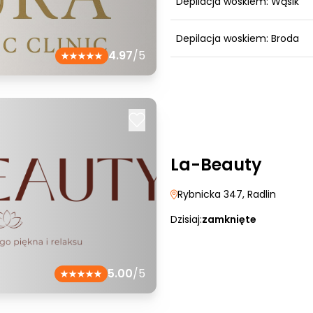
Depilacja woskiem: Wąsik
Depilacja woskiem: Broda
4.97
/5
La-Beauty
Rybnicka 347
, Radlin
Dzisiaj:
zamknięte
5.00
/5