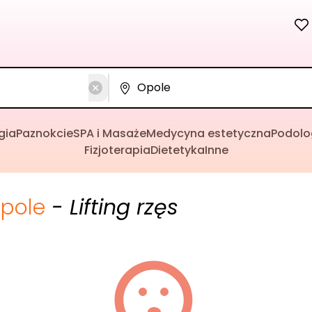
gia
Paznokcie
SPA i Masaże
Medycyna estetyczna
Podolo
Fizjoterapia
Dietetyka
Inne
pole
- Lifting rzęs