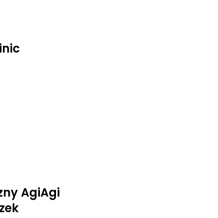
inic
zny AgiAgi
zek