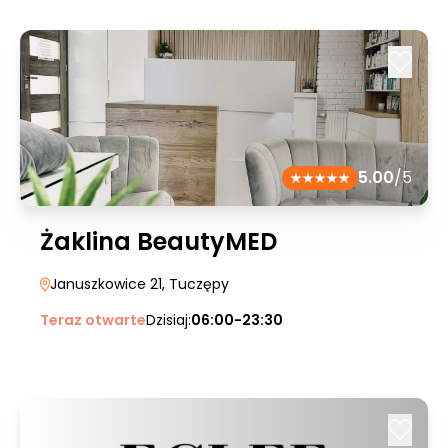
5.00
/5
Żaklina BeautyMED
Januszkowice 21
, Tuczępy
Teraz otwarte
Dzisiaj:
06:00-23:30