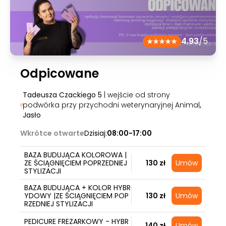
4.93
/5
Odpicowane
Tadeusza Czackiego 5
| wejście od strony
podwórka przy przychodni weterynaryjnej Animal
,
Jasło
Wkrótce otwarte
Dzisiaj:
08:00-17:00
BAZA BUDUJĄCA KOLOROWA |
ZE ŚCIĄGNIĘCIEM POPRZEDNIEJ
130 zł
Umów
STYLIZACJI
BAZA BUDUJĄCA + KOLOR HYBR
YDOWY |ZE ŚCIĄGNIĘCIEM POP
130 zł
Umów
RZEDNIEJ STYLIZACJI
PEDICURE FREZARKOWY - HYBR
140 zł
Umów