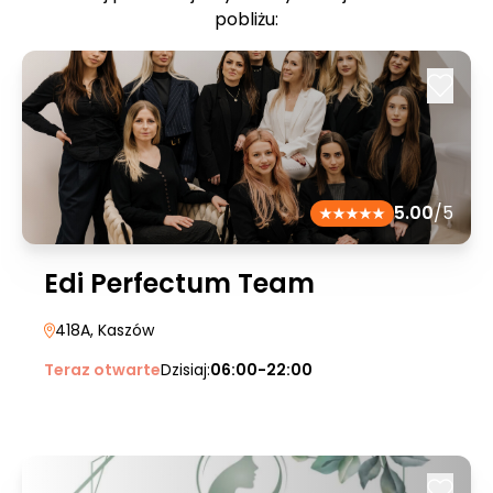
pobliżu:
5.00
/5
Edi Perfectum Team
418A
, Kaszów
Teraz otwarte
Dzisiaj:
06:00-22:00