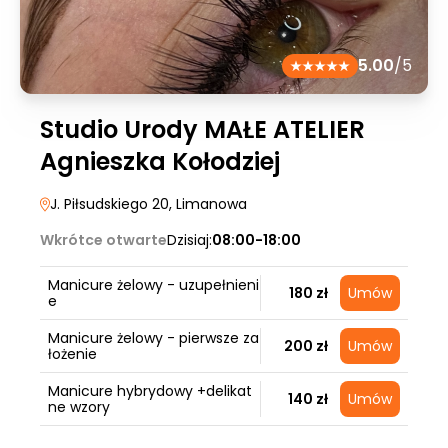
5.00
/5
Studio Urody MAŁE ATELIER
Agnieszka Kołodziej
J. Piłsudskiego 20
, Limanowa
Wkrótce otwarte
Dzisiaj:
08:00-18:00
Manicure żelowy - uzupełnieni
180 zł
Umów
e
Manicure żelowy - pierwsze za
200 zł
Umów
łożenie
Manicure hybrydowy +delikat
140 zł
Umów
ne wzory