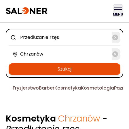
MENU
Szukaj
Fryzjerstwo
Barber
Kosmetyka
Kosmetologia
Pazno
Kosmetyka
Chrzanów
-