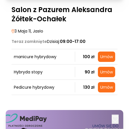
Salon z Pazurem Aleksandra
Żółtek-Ochałek
3 Maja 11
, Jasło
Teraz zamknięte
Dzisiaj:
09:00-17:00
manicure hybrydowy
100 zł
Umów
Hybryda stopy
90 zł
Umów
Pedicure hybrydowy
130 zł
Umów