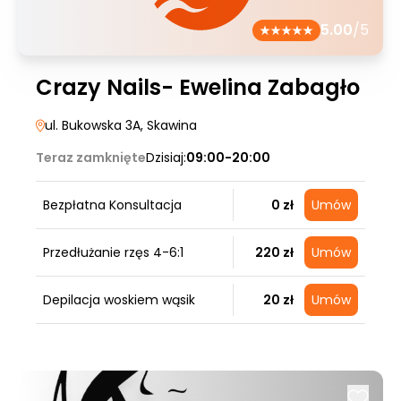
5.00
/5
Crazy Nails- Ewelina Zabagło
ul. Bukowska 3A
, Skawina
Teraz zamknięte
Dzisiaj:
09:00-20:00
Bezpłatna Konsultacja
0 zł
Umów
Przedłużanie rzęs 4-6:1
220 zł
Umów
Depilacja woskiem wąsik
20 zł
Umów