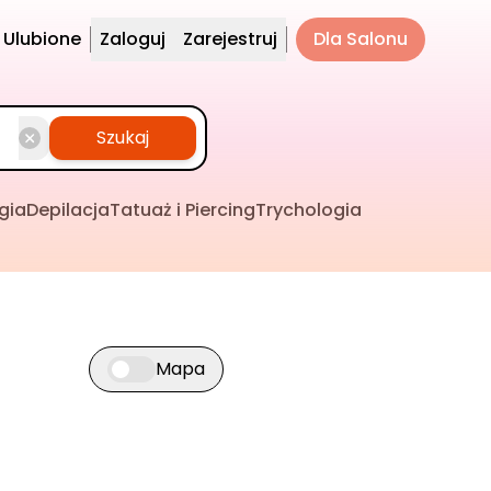
Ulubione
Zaloguj
Zarejestruj
Dla Salonu
Szukaj
gia
Depilacja
Tatuaż i Piercing
Trychologia
Mapa
Przełącz widok mapy