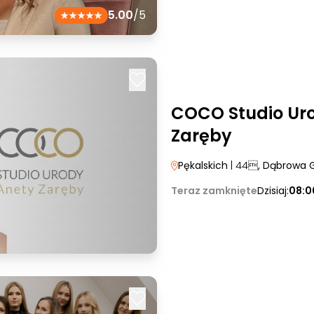
5.00
/5
COCO Studio Ur
Zaręby
Pękalskich
| 44
, Dąbrowa 
Teraz zamknięte
Dzisiaj:
08:0