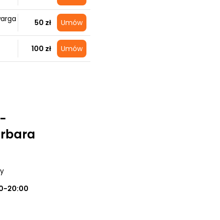
warga
50 zł
Umów
100 zł
Umów
 -
rbara
ry
0-20:00