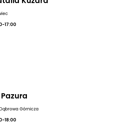
atalia Kuzdra
wiec
0-17:00
i Pazura
 Dąbrowa Górnicza
0-18:00