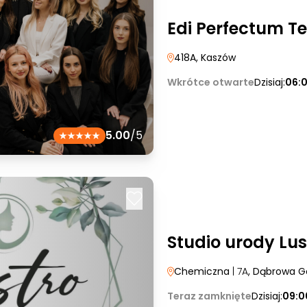
Edi Perfectum 
418A
, Kaszów
Wkrótce otwarte
Dzisiaj:
06:
5.00
/5
Studio urody Lus
Chemiczna
| 7A
, Dąbrowa G
Teraz zamknięte
Dzisiaj:
09:0