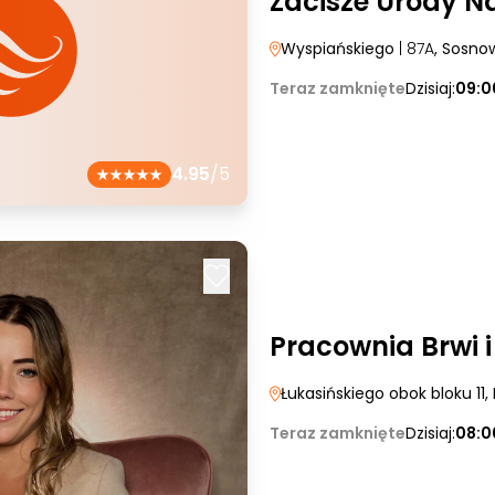
Zacisze Urody N
Wyspiańskiego
| 87A
, Sosno
Teraz zamknięte
Dzisiaj:
09:0
4.95
/5
Pracownia Brwi 
Łukasińskiego obok bloku 11
,
Teraz zamknięte
Dzisiaj:
08:0