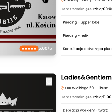
Królowej Jadwigi 10
, Jaworz
Teraz zamknięte
Dzisiaj:
09:0
Piercing - upper lobe
Piercing - helix
5.00
/5
Konsultacja dotycząca pier
Ladies&Gentlem
Ul.KK.Wielkiego 59
, Olkusz
Teraz zamknięte
Dzisiaj:
11:0
Depilacja woskiem- twarz