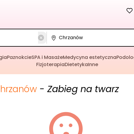
gia
Paznokcie
SPA i Masaże
Medycyna estetyczna
Podolo
Fizjoterapia
Dietetyka
Inne
hrzanów
- Zabieg na twarz