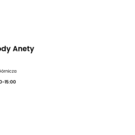
ody Anety
Górnicza
0-15:00