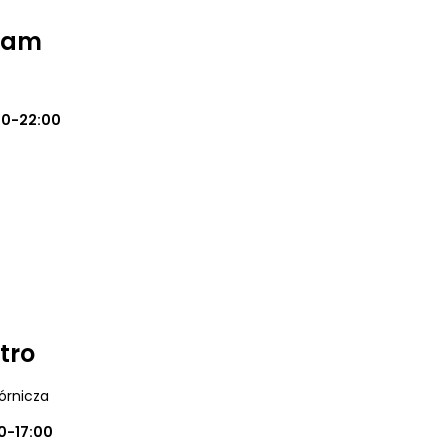
Team
00-22:00
tro
órnicza
0-17:00