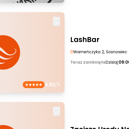
LashBar
Warneńczyka 2
, Sosnowiec
Teraz zamknięte
Dzisiaj:
09:0
4.92
/5