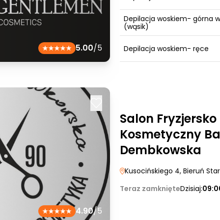
Depilacja woskiem- górna 
(wąsik)
5.00
/5
Depilacja woskiem- ręce
Salon Fryzjersko
Kosmetyczny Ba
Dembkowska
Kusocińskiego 4
, Bieruń Sta
Teraz zamknięte
Dzisiaj:
09:0
4.90
/5