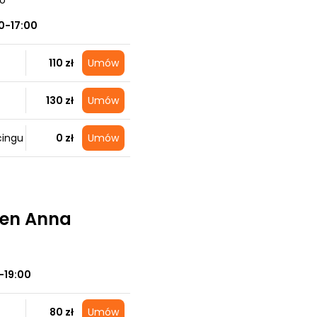
no
0-17:00
110 zł
Umów
130 zł
Umów
cingu
0 zł
Umów
en Anna
0-19:00
80 zł
Umów