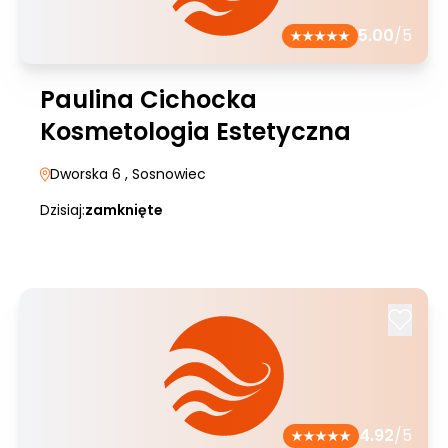
5.00
/5
Paulina Cichocka
Kosmetologia Estetyczna
Dworska 6
, Sosnowiec
Dzisiaj:
zamknięte
4.92
/5