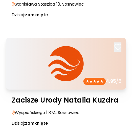
Stanisława Staszica 10
, Sosnowiec
Dzisiaj:
zamknięte
4.95
/5
Zacisze Urody Natalia Kuzdra
Wyspiańskiego
| 87A
, Sosnowiec
Dzisiaj:
zamknięte