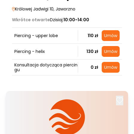
Królowej Jadwigi 10
, Jaworzno
Wkrótce otwarte
Dzisiaj:
10:00-14:00
Piercing - upper lobe
110 zł
Umów
Piercing - helix
130 zł
Umów
Konsultacja dotycząca piercin
0 zł
Umów
gu