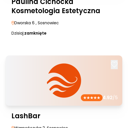
Paulina Cichocka
Kosmetologia Estetyczna
Dworska 6
, Sosnowiec
Dzisiaj:
zamknięte
4.92
/5
LashBar