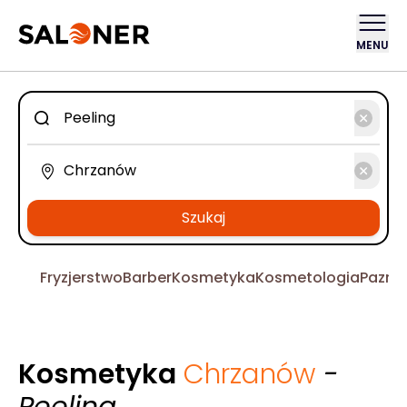
MENU
Szukaj
Fryzjerstwo
Barber
Kosmetyka
Kosmetologia
Pazno
Kosmetyka
Chrzanów
-