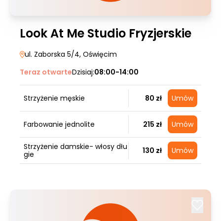
Look At Me Studio Fryzjerskie
ul. Zaborska 5/4
, Oświęcim
Teraz otwarte
Dzisiaj:
08:00-14:00
Strzyżenie męskie
80 zł
Umów
Farbowanie jednolite
215 zł
Umów
Strzyżenie damskie- włosy dłu
130 zł
Umów
gie