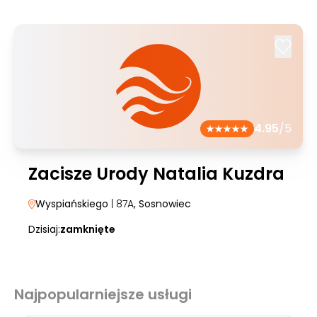
4.95
/5
Zacisze Urody Natalia Kuzdra
Wyspiańskiego
| 87A
, Sosnowiec
Dzisiaj:
zamknięte
Najpopularniejsze usługi