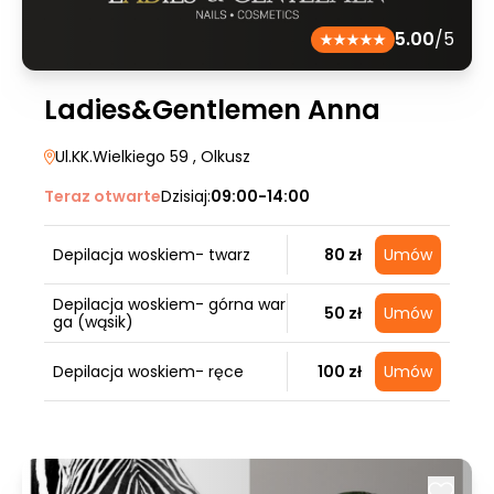
5.00
/5
Ladies&Gentlemen Anna
Ul.KK.Wielkiego 59
, Olkusz
Teraz otwarte
Dzisiaj:
09:00-14:00
Depilacja woskiem- twarz
80 zł
Umów
Depilacja woskiem- górna war
50 zł
Umów
ga (wąsik)
Depilacja woskiem- ręce
100 zł
Umów