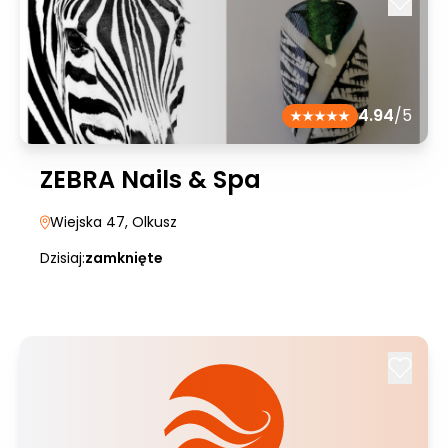
4.94
/5
ZEBRA Nails & Spa
Wiejska 47
, Olkusz
Dzisiaj:
zamknięte