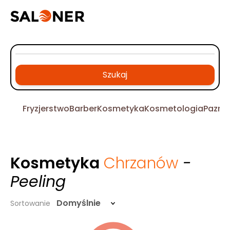
Szukaj
Fryzjerstwo
Barber
Kosmetyka
Kosmetologia
Pazno
Kosmetyka
Chrzanów
-
Peeling
Domyślnie
Sortowanie