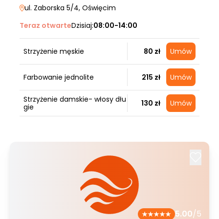
ul. Zaborska 5/4
, Oświęcim
Teraz otwarte
Dzisiaj:
08:00-14:00
Strzyżenie męskie
80 zł
Umów
Farbowanie jednolite
215 zł
Umów
Strzyżenie damskie- włosy dłu
130 zł
Umów
gie
5.00
/5