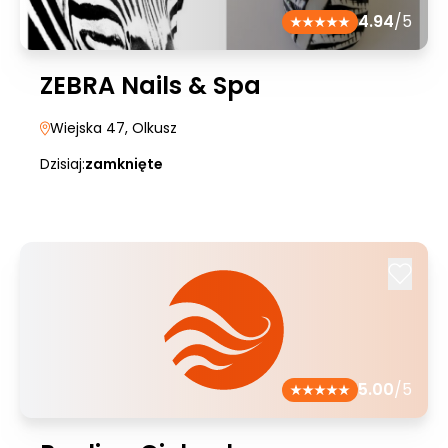
4.94
/5
ZEBRA Nails & Spa
Wiejska 47
, Olkusz
Dzisiaj:
zamknięte
5.00
/5