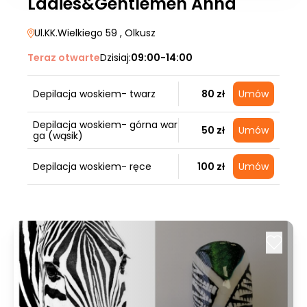
Ladies&Gentlemen Anna
Ul.KK.Wielkiego 59
, Olkusz
Teraz otwarte
Dzisiaj:
09:00-14:00
Depilacja woskiem- twarz
80 zł
Umów
Depilacja woskiem- górna war
50 zł
Umów
ga (wąsik)
Depilacja woskiem- ręce
100 zł
Umów