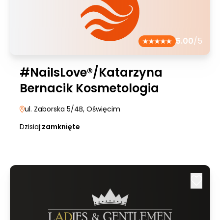
5.00
/5
#NailsLove®/Katarzyna
Bernacik Kosmetologia
ul. Zaborska 5/4B
, Oświęcim
Dzisiaj:
zamknięte