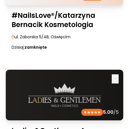
#NailsLove®/Katarzyna
Bernacik Kosmetologia
ul. Zaborska 5/4B
, Oświęcim
Dzisiaj:
zamknięte
5.00
/5