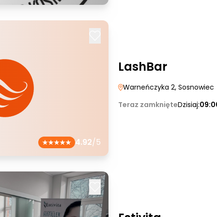
LashBar
Warneńczyka 2
, Sosnowiec
Teraz zamknięte
Dzisiaj:
09:0
4.92
/5