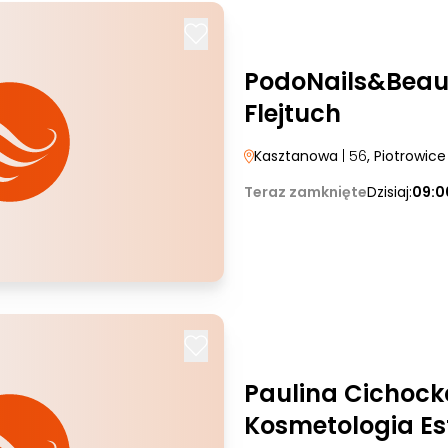
PodoNails&Beau
Flejtuch
Kasztanowa
| 56
, Piotrowice
Teraz zamknięte
Dzisiaj:
09:0
Paulina Cichock
Kosmetologia Es