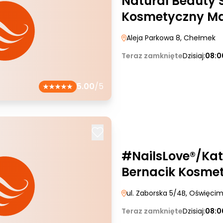
Natural Beauty 
Kosmetyczny Ma
Aleja Parkowa 8
, Chełmek
Teraz zamknięte
Dzisiaj:
08:0
5.00
/5
#NailsLove®/Ka
Bernacik Kosmet
ul. Zaborska 5/4B
, Oświęci
Teraz zamknięte
Dzisiaj:
08:0