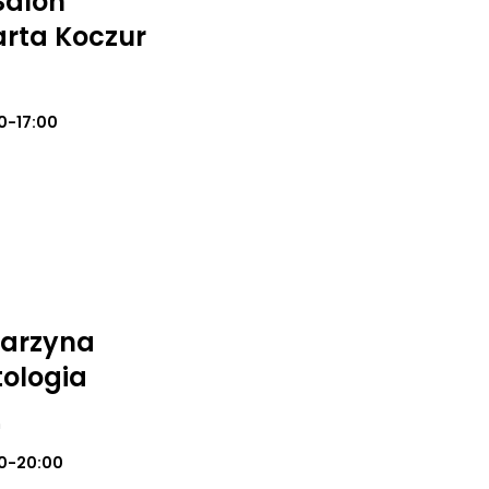
Salon
rta Koczur
0-17:00
tarzyna
ologia
m
0-20:00