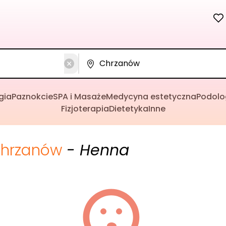
gia
Paznokcie
SPA i Masaże
Medycyna estetyczna
Podolo
Fizjoterapia
Dietetyka
Inne
hrzanów
- Henna