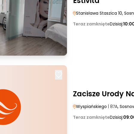
Estivita
Stanisława Staszica 10
, Sos
Teraz zamknięte
Dzisiaj:
10:0
Zacisze Urody N
Wyspiańskiego
| 87A
, Sosno
Teraz zamknięte
Dzisiaj:
09:0