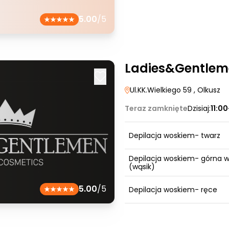
5.00
/5
Ladies&Gentlem
Ul.KK.Wielkiego 59
, Olkusz
Teraz zamknięte
Dzisiaj:
11:0
Depilacja woskiem- twarz
Depilacja woskiem- górna 
(wąsik)
5.00
/5
Depilacja woskiem- ręce