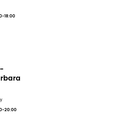
0-18:00
 -
rbara
ry
0-20:00