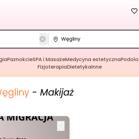
gia
Paznokcie
SPA i Masaże
Medycyna estetyczna
Podolo
Fizjoterapia
Dietetyka
Inne
ęgliny
- Makijaż