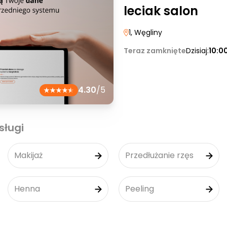
leciak salon
1
, Węgliny
Teraz zamknięte
Dzisiaj:
10:0
4.30
/5
sługi
Makijaż
Przedłużanie rzęs
Henna
Peeling