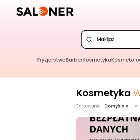
Fryzjerstwo
Barber
Kosmetyka
Kosmetolo
Kosmetyka
W
Sortowanie
Domyślnie