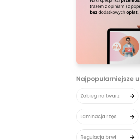
Najpopularniejsze u
Zabieg na twarz
Laminacja rzęs
Regulacja brwi