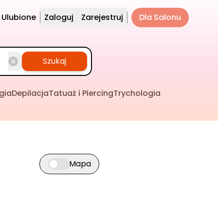
Ulubione
Zaloguj
Zarejestruj
Dla Salonu
Szukaj
gia
Depilacja
Tatuaż i Piercing
Trychologia
Mapa
Przełącz widok mapy