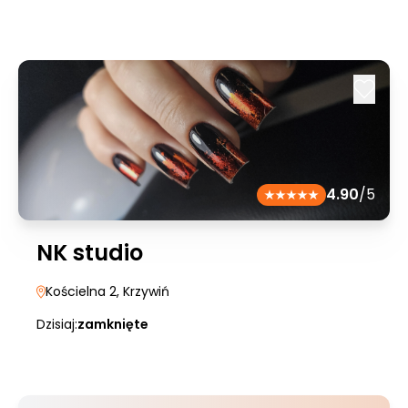
4.90
/5
NK studio
Kościelna 2
, Krzywiń
Dzisiaj:
zamknięte