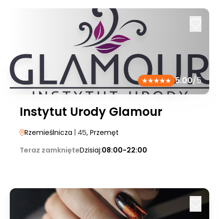
5.00
/5
Instytut Urody Glamour
Rzemieślnicza
| 45
, Przemęt
Teraz zamknięte
Dzisiaj:
08:00-22:00