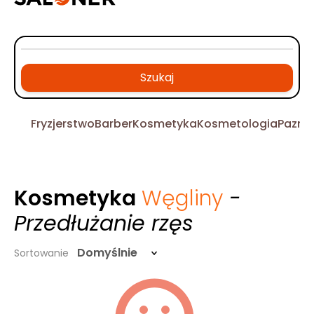
Szukaj
Fryzjerstwo
Barber
Kosmetyka
Kosmetologia
Pazno
Kosmetyka
Węgliny
-
Przedłużanie rzęs
Domyślnie
Sortowanie