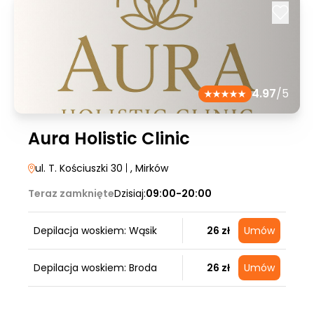
4.97
/5
Aura Holistic Clinic
ul. T. Kościuszki 30
|
, Mirków
Teraz zamknięte
Dzisiaj:
09:00-20:00
Depilacja woskiem: Wąsik
26 zł
Umów
Depilacja woskiem: Broda
26 zł
Umów