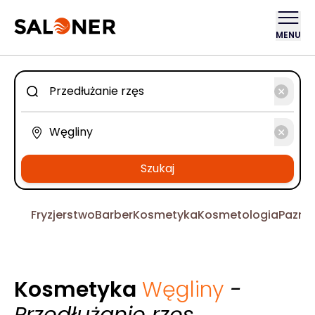
MENU
Szukaj
Fryzjerstwo
Barber
Kosmetyka
Kosmetologia
Pazno
Kosmetyka
Węgliny
-