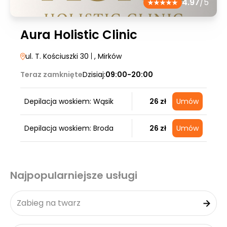
4.97
/5
Aura Holistic Clinic
ul. T. Kościuszki 30
|
, Mirków
Teraz zamknięte
Dzisiaj:
09:00-20:00
Depilacja woskiem: Wąsik
26 zł
Umów
Depilacja woskiem: Broda
26 zł
Umów
Najpopularniejsze usługi
Zabieg na twarz