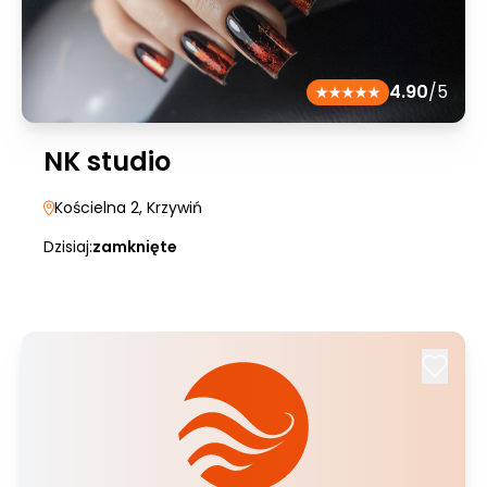
4.90
/5
NK studio
Kościelna 2
, Krzywiń
Dzisiaj:
zamknięte