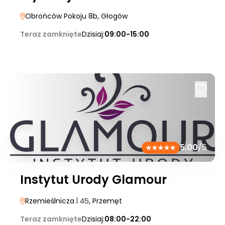
Obrońców Pokoju 8b
, Głogów
Teraz zamknięte
Dzisiaj:
09:00-15:00
5.00
/5
Instytut Urody Glamour
Rzemieślnicza
| 45
, Przemęt
Teraz zamknięte
Dzisiaj:
08:00-22:00