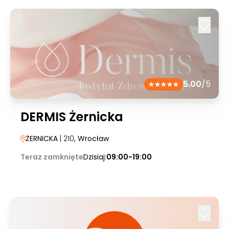
5.00
/5
DERMIS Żernicka
ŻERNICKA
| 210
, Wrocław
Teraz zamknięte
Dzisiaj:
09:00-19:00