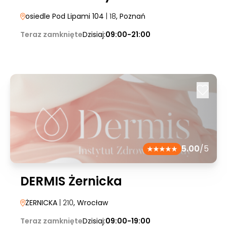
osiedle Pod Lipami 104
| 18
, Poznań
Teraz zamknięte
Dzisiaj:
09:00-21:00
5.00
/5
DERMIS Żernicka
ŻERNICKA
| 210
, Wrocław
Teraz zamknięte
Dzisiaj:
09:00-19:00