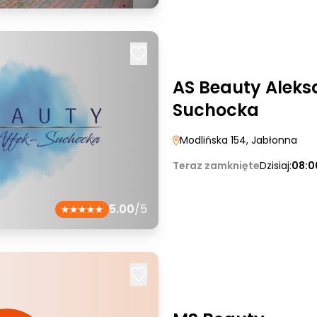
AS Beauty Aleks
Suchocka
Modlińska 154
, Jabłonna
Teraz zamknięte
Dzisiaj:
08:0
5.00
/5