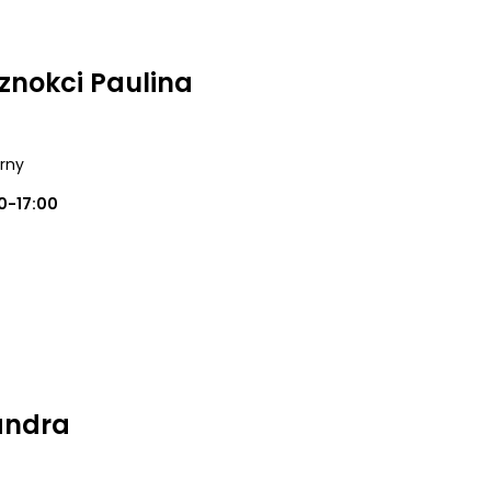
nokci Paulina
órny
0-17:00
andra