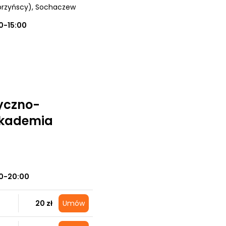
brzyńscy)
, Sochaczew
0-15:00
yczno-
Akademia
0-20:00
20 zł
Umów