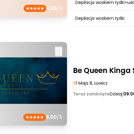
Depilacja woskiem łydki+ud
4.95
/5
Depilacja woskiem łydki
Be Queen Kinga 
1 Maja 8
, Łowicz
Teraz zamknięte
Dzisiaj:
09:0
5.00
/5