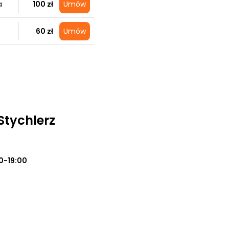
a
100 zł
Umów
60 zł
Umów
Stychlerz
0-19:00