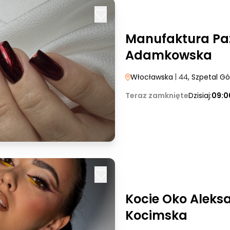
Manufaktura Paz
Adamkowska
Włocławska
| 44
, Szpetal G
Teraz zamknięte
Dzisiaj:
09:0
Kocie Oko Aleks
Kocimska