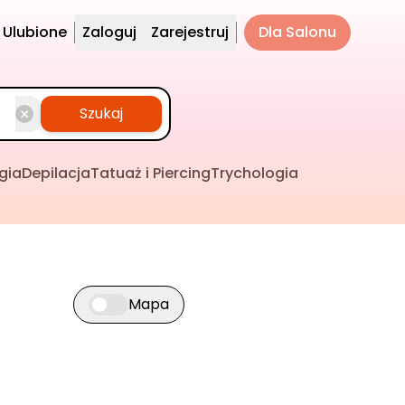
Ulubione
Zaloguj
Zarejestruj
Dla Salonu
Szukaj
gia
Depilacja
Tatuaż i Piercing
Trychologia
Mapa
Przełącz widok mapy