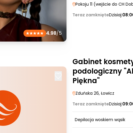
Pokoju 11 (wejście do CH Do
Teraz zamknięte
Dzisiaj:
08:0
4.98
/5
Gabinet kosmet
podologiczny "
Piękna"
Zduńska 26
, Łowicz
Teraz zamknięte
Dzisiaj:
09:0
Depilacja woskiem wąsik