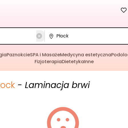
gia
Paznokcie
SPA i Masaże
Medycyna estetyczna
Podolo
Fizjoterapia
Dietetyka
Inne
łock
- Laminacja brwi