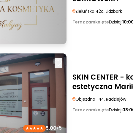
Zieluńska 42c
, Lidzbark
Teraz zamknięte
Dzisiaj:
10:0
SKIN CENTER - k
estetyczna Mar
Objezdna
| 44
, Radziejów
Teraz zamknięte
Dzisiaj:
08:0
5.00
/5