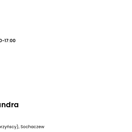
0-17:00
andra
brzyńscy)
, Sochaczew