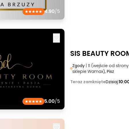
4.90
/5
SIS BEAUTY ROO
Zgody
| 11 (wejście od stron
sklepie Wamax)
, Pisz
Teraz zamknięte
Dzisiaj:
10:0
5.00
/5