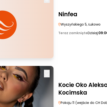
Ninfea
Wyszyńskiego 5
, Łukowo
Teraz zamknięte
Dzisiaj:
09:0
Kocie Oko Aleks
Kocimska
Pokoju 11 (wejście do CH Do