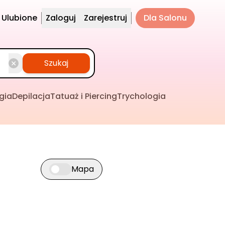
Ulubione
Zaloguj
Zarejestruj
Dla Salonu
Szukaj
gia
Depilacja
Tatuaż i Piercing
Trychologia
Mapa
Przełącz widok mapy