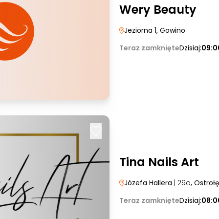
Wery Beauty
Jeziorna 1
, Gowino
Teraz zamknięte
Dzisiaj:
09:0
Tina Nails Art
Józefa Hallera
| 29a
, Ostroł
Teraz zamknięte
Dzisiaj:
08:0