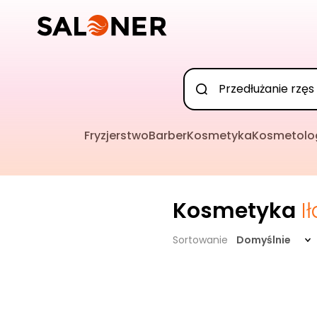
Fryzjerstwo
Barber
Kosmetyka
Kosmetolo
Kosmetyka
I
Sortowanie
Domyślnie