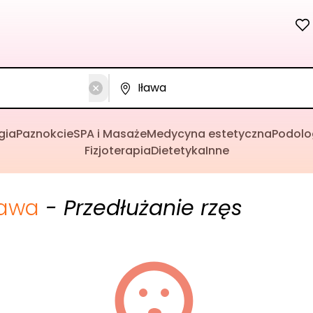
gia
Paznokcie
SPA i Masaże
Medycyna estetyczna
Podolo
Fizjoterapia
Dietetyka
Inne
ława
- Przedłużanie rzęs