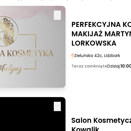
PERFEKCYJNA KO
MAKIJAŻ MARTY
LORKOWSKA
Zieluńska 42c
, Lidzbark
Teraz zamknięte
Dzisiaj:
10:0
Salon Kosmetyc
Kowalik