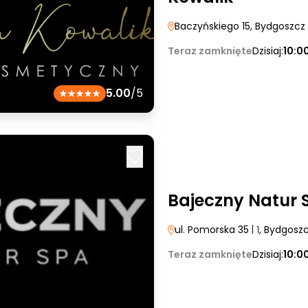
Baczyńskiego 15
, Bydgoszcz
Teraz zamknięte
Dzisiaj:
10:0
5.00
/5
Bajeczny Natur 
ul. Pomorska 35
| 1
, Bydgosz
Teraz zamknięte
Dzisiaj:
10:0