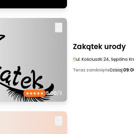
Zakątek urody
ul. Kościuszki 24
, Sępólno Kr
Teraz zamknięte
Dzisiaj:
09:0
5.00
/5