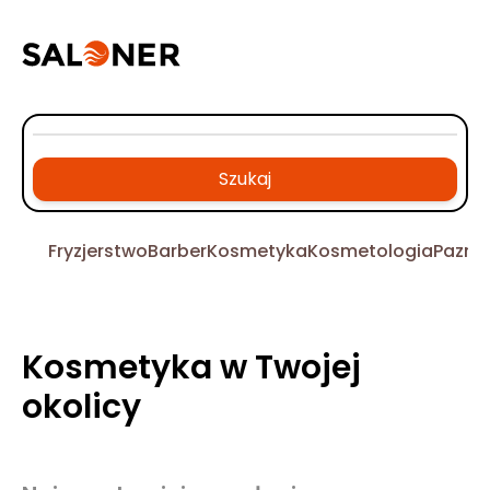
Szukaj
Fryzjerstwo
Barber
Kosmetyka
Kosmetologia
Pazno
Kosmetyka w Twojej
okolicy