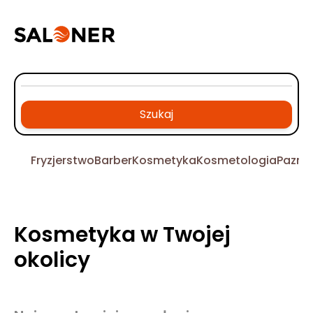
Szukaj
Fryzjerstwo
Barber
Kosmetyka
Kosmetologia
Pazno
Kosmetyka w Twojej
okolicy