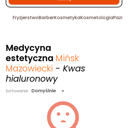
Fryzjerstwo
Barber
Kosmetyka
Kosmetologia
Pazno
Medycyna
estetyczna
Mińsk
Mazowiecki
- Kwas
hialuronowy
Domyślnie
Sortowanie