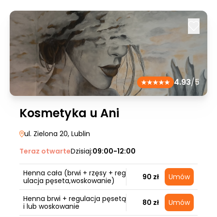
4.93
/5
Kosmetyka u Ani
ul. Zielona 20
, Lublin
Teraz otwarte
Dzisiaj:
09:00-12:00
Henna cała (brwi + rzęsy + reg
90 zł
Umów
ulacja pęseta,woskowanie)
Henna brwi + regulacja pęsetą
80 zł
Umów
i lub woskowanie