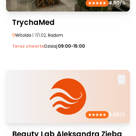
4.90
/5
TrychaMed
Witolda
| 7/1.02
, Radom
Teraz otwarte
Dzisiaj:
09:00-15:00
5.00
/5
Beauty Lab Aleksandra Zięba