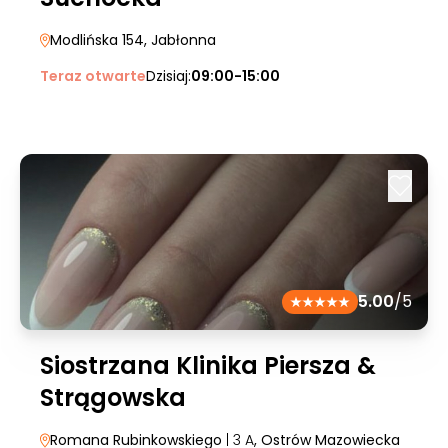
Modlińska 154
, Jabłonna
Teraz otwarte
Dzisiaj:
09:00-15:00
5.00
/5
Siostrzana Klinika Piersza &
Strągowska
Romana Rubinkowskiego
| 3 A
, Ostrów Mazowiecka