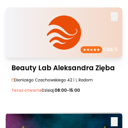
5.00
/5
Beauty Lab Aleksandra Zięba
Dionizego Czachowskiego 42
| 1
, Radom
Teraz otwarte
Dzisiaj:
08:00-15:00