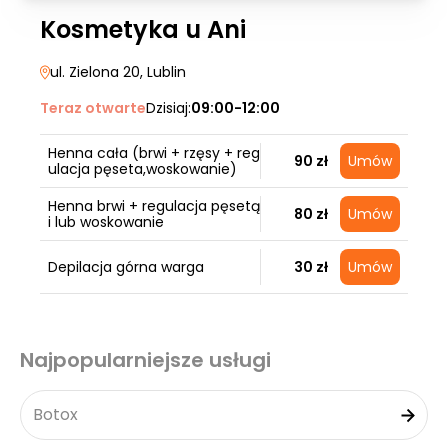
Kosmetyka u Ani
ul. Zielona 20
, Lublin
Teraz otwarte
Dzisiaj:
09:00-12:00
Henna cała (brwi + rzęsy + reg
90 zł
Umów
ulacja pęseta,woskowanie)
Henna brwi + regulacja pęsetą
80 zł
Umów
i lub woskowanie
Depilacja górna warga
30 zł
Umów
Najpopularniejsze usługi
Botox