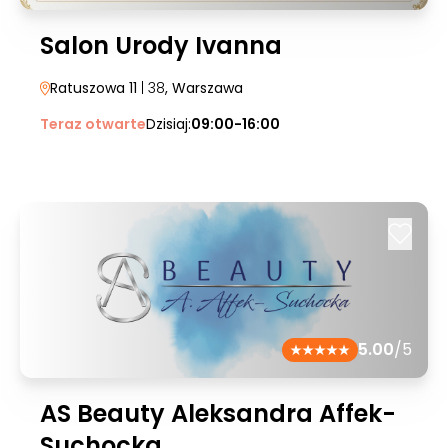
Salon Urody Ivanna
Ratuszowa 11
| 38
, Warszawa
Teraz otwarte
Dzisiaj:
09:00-16:00
5.00
/5
AS Beauty Aleksandra Affek-
Suchocka