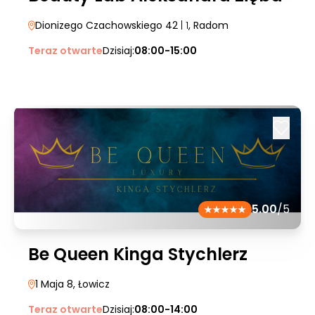
Dionizego Czachowskiego 42
| 1
, Radom
Teraz otwarte
Dzisiaj:
08:00-15:00
5.00
/5
Be Queen Kinga Stychlerz
1 Maja 8
, Łowicz
Teraz otwarte
Dzisiaj:
08:00-14:00