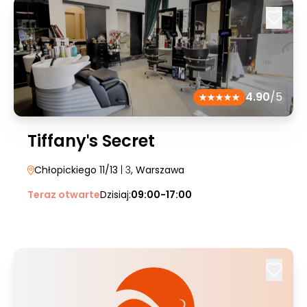
4.90
/5
Tiffanyˈs Secret
Chłopickiego 11/13
| 3
, Warszawa
Teraz otwarte
Dzisiaj:
09:00-17:00