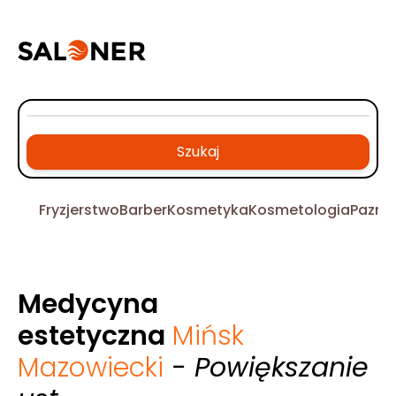
Szukaj
Fryzjerstwo
Barber
Kosmetyka
Kosmetologia
Pazno
Medycyna
estetyczna
Mińsk
Mazowiecki
- Powiększanie