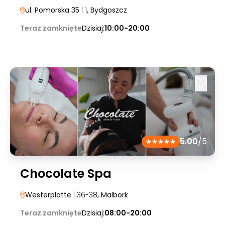
ul. Pomorska 35
| 1
, Bydgoszcz
Teraz zamknięte
Dzisiaj:
10:00-20:00
5.00
/5
Chocolate Spa
Westerplatte
| 36-38
, Malbork
Teraz zamknięte
Dzisiaj:
08:00-20:00