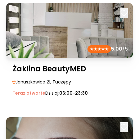
5.00
/5
Żaklina BeautyMED
Januszkowice 21
, Tuczępy
Teraz otwarte
Dzisiaj:
06:00-23:30