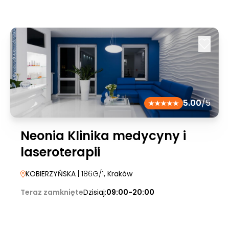
5.00
/5
Neonia Klinika medycyny i
laseroterapii
KOBIERZYŃSKA
| 186G/1
, Kraków
Teraz zamknięte
Dzisiaj:
09:00-20:00