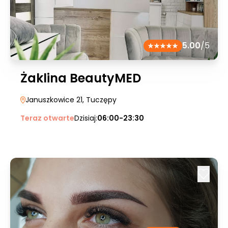
5.00
/5
Żaklina BeautyMED
Januszkowice 21
, Tuczępy
Teraz otwarte
Dzisiaj:
06:00-23:30