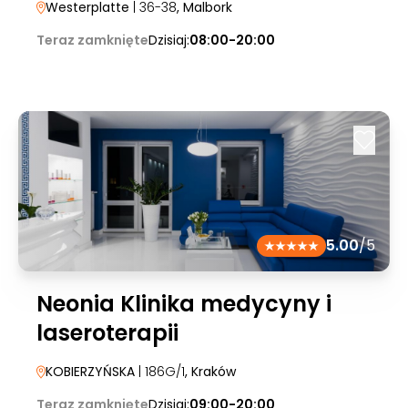
Westerplatte
| 36-38
, Malbork
Teraz zamknięte
Dzisiaj:
08:00-20:00
5.00
/5
Neonia Klinika medycyny i
laseroterapii
KOBIERZYŃSKA
| 186G/1
, Kraków
Teraz zamknięte
Dzisiaj:
09:00-20:00