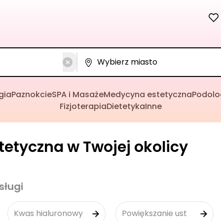
gia
Paznokcie
SPA i Masaże
Medycyna estetyczna
Podolo
Fizjoterapia
Dietetyka
Inne
etyczna w Twojej okolicy
sługi
Kwas hialuronowy
Powiększanie ust