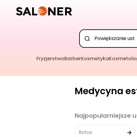
Fryzjerstwo
Barber
Kosmetyka
Kosmetolo
Medycyna est
Najpopularniejsze u
Botox