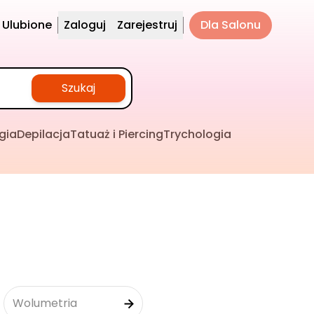
Ulubione
Zaloguj
Zarejestruj
Dla Salonu
Szukaj
gia
Depilacja
Tatuaż i Piercing
Trychologia
Wolumetria