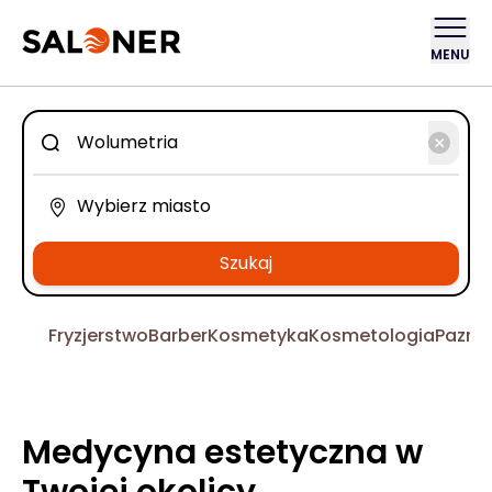
MENU
Szukaj
Fryzjerstwo
Barber
Kosmetyka
Kosmetologia
Pazno
Medycyna estetyczna w