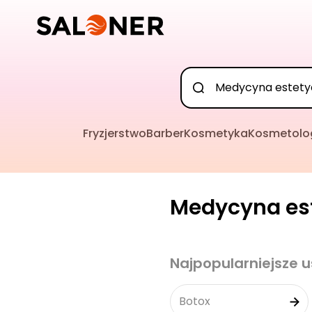
Fryzjerstwo
Barber
Kosmetyka
Kosmetolo
Medycyna est
Najpopularniejsze u
Botox