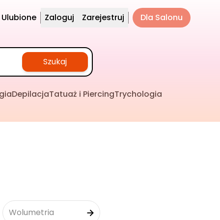
Ulubione
Zaloguj
Zarejestruj
Dla Salonu
Szukaj
gia
Depilacja
Tatuaż i Piercing
Trychologia
Wolumetria