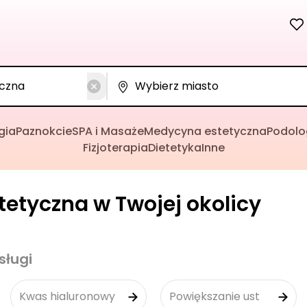
gia
Paznokcie
SPA i Masaże
Medycyna estetyczna
Podolo
Fizjoterapia
Dietetyka
Inne
etyczna w Twojej okolicy
sługi
Kwas hialuronowy
Powiększanie ust