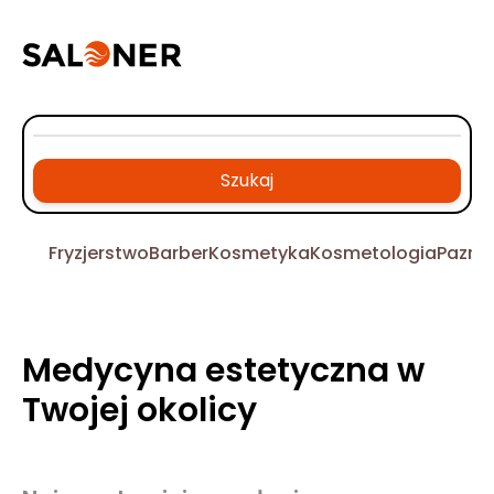
Szukaj
Fryzjerstwo
Barber
Kosmetyka
Kosmetologia
Pazno
Medycyna estetyczna w
Twojej okolicy