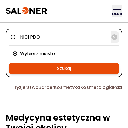
MENU
Szukaj
Fryzjerstwo
Barber
Kosmetyka
Kosmetologia
Pazno
Medycyna estetyczna w