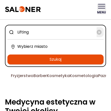
MENU
Szukaj
Fryzjerstwo
Barber
Kosmetyka
Kosmetologia
Pazno
Medycyna estetyczna w