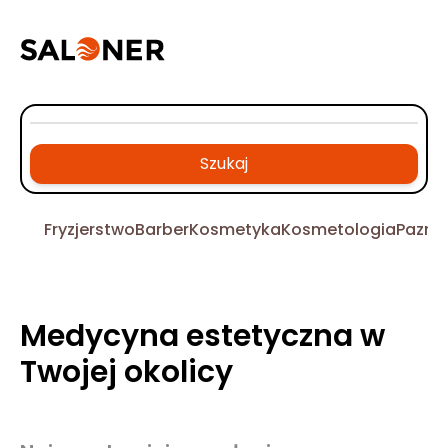
Szukaj
Fryzjerstwo
Barber
Kosmetyka
Kosmetologia
Pazno
Medycyna estetyczna w
Twojej okolicy