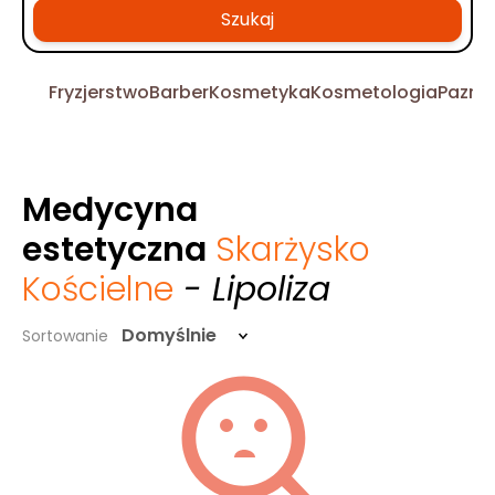
Szukaj
Fryzjerstwo
Barber
Kosmetyka
Kosmetologia
Pazno
Medycyna
estetyczna
Skarżysko
Kościelne
- Lipoliza
Domyślnie
Sortowanie