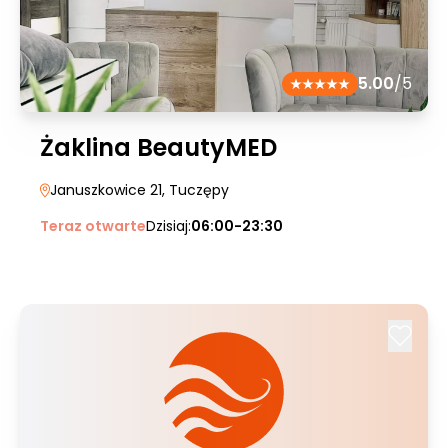
5.00
/5
Żaklina BeautyMED
Januszkowice 21
, Tuczępy
Teraz otwarte
Dzisiaj:
06:00-23:30