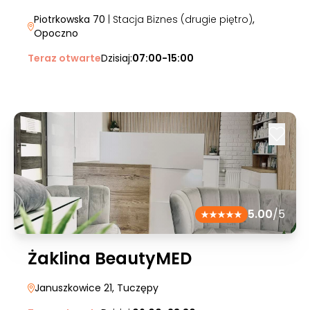
Piotrkowska 70
| Stacja Biznes (drugie piętro)
,
Opoczno
Teraz otwarte
Dzisiaj:
07:00-15:00
5.00
/5
Żaklina BeautyMED
Januszkowice 21
, Tuczępy