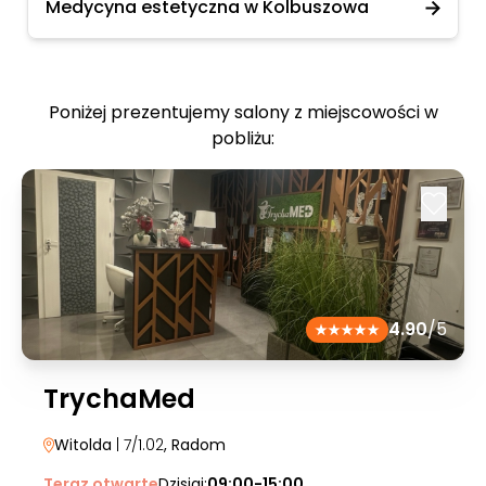
Medycyna estetyczna w Kolbuszowa
Poniżej prezentujemy salony z miejscowości w
pobliżu:
4.90
/5
TrychaMed
Witolda
| 7/1.02
, Radom
Teraz otwarte
Dzisiaj:
09:00-15:00