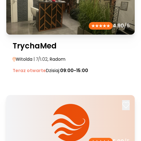
4.90
/5
TrychaMed
Witolda
| 7/1.02
, Radom
Teraz otwarte
Dzisiaj:
09:00-15:00