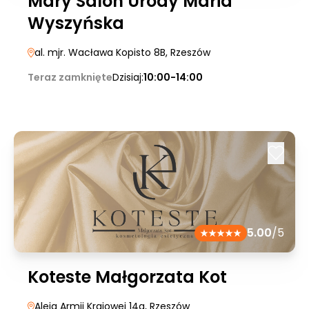
Mary Salon Urody Maria
Wyszyńska
al. mjr. Wacława Kopisto 8B
, Rzeszów
Teraz zamknięte
Dzisiaj:
10:00-14:00
5.00
/5
Koteste Małgorzata Kot
Aleja Armii Krajowej 14a
, Rzeszów