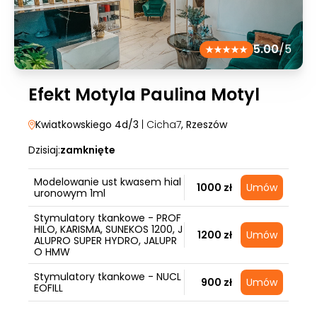
5.00
/5
Efekt Motyla Paulina Motyl
Kwiatkowskiego 4d/3
| Cicha7
, Rzeszów
Dzisiaj:
zamknięte
Modelowanie ust kwasem hial
1000 zł
Umów
uronowym 1ml
Stymulatory tkankowe - PROF
HILO, KARISMA, SUNEKOS 1200, J
1200 zł
Umów
ALUPRO SUPER HYDRO, JALUPR
O HMW
Stymulatory tkankowe - NUCL
900 zł
Umów
EOFILL