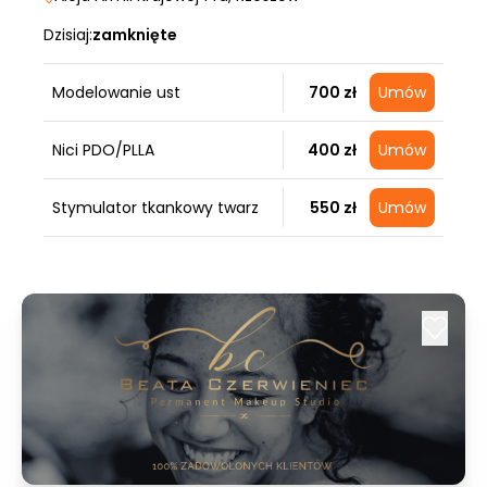
Dzisiaj:
zamknięte
Modelowanie ust
700 zł
Umów
Nici PDO/PLLA
400 zł
Umów
Stymulator tkankowy twarz
550 zł
Umów