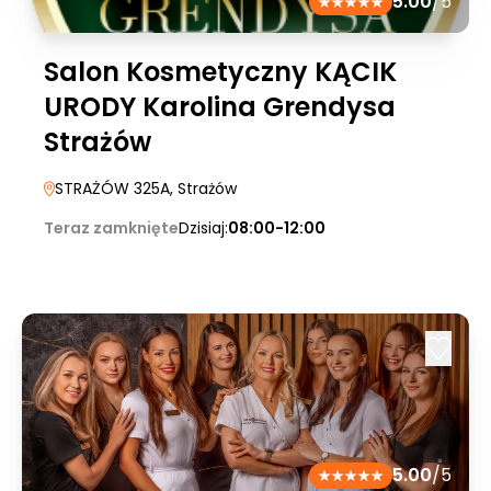
5.00
/5
Salon Kosmetyczny KĄCIK
URODY Karolina Grendysa
Strażów
STRAŻÓW 325A
, Strażów
Teraz zamknięte
Dzisiaj:
08:00-12:00
5.00
/5