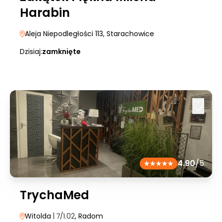
Harabin
Aleja Niepodległości 113
, Starachowice
Dzisiaj:
zamknięte
4.90
/5
TrychaMed
Witolda
| 7/1.02
, Radom