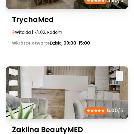
4.90
/5
TrychaMed
Witolda
| 7/1.02
, Radom
Wkrótce otwarte
Dzisiaj:
09:00-15:00
5.00
/5
Żaklina BeautyMED