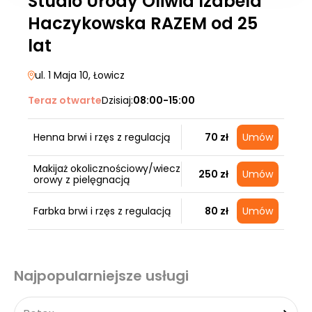
Studio Urody Oliwia Izabela
Haczykowska RAZEM od 25
lat
ul. 1 Maja 10
, Łowicz
Teraz otwarte
Dzisiaj:
08:00-15:00
Henna brwi i rzęs z regulacją
70 zł
Umów
Makijaż okolicznościowy/wiecz
250 zł
Umów
orowy z pielęgnacją
Farbka brwi i rzęs z regulacją
80 zł
Umów
Najpopularniejsze usługi