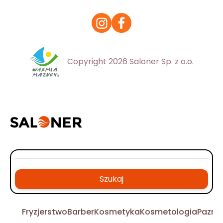
Copyright 2026 Saloner Sp. z o.o.
Szukaj
Fryzjerstwo
Barber
Kosmetyka
Kosmetologia
Pazno