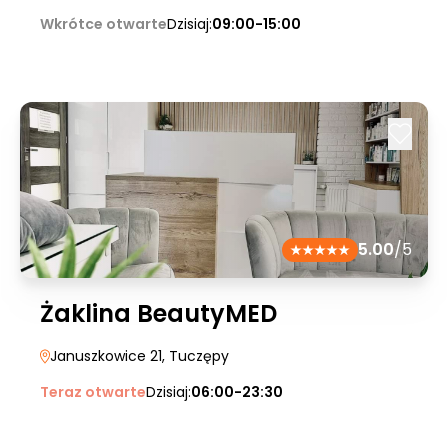
Wkrótce otwarte
Dzisiaj:
09:00-15:00
5.00
/5
Żaklina BeautyMED
Januszkowice 21
, Tuczępy
Teraz otwarte
Dzisiaj:
06:00-23:30