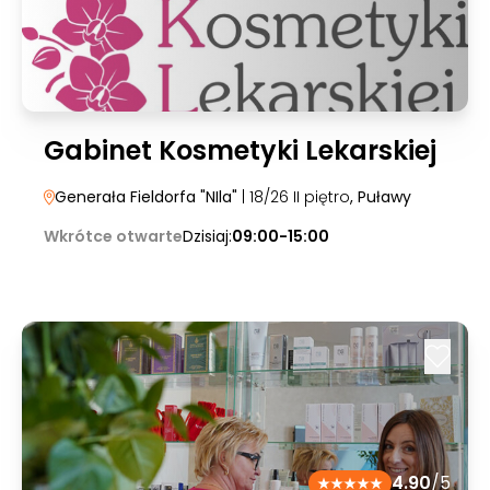
Gabinet Kosmetyki Lekarskiej
Generała Fieldorfa "NIla"
| 18/26 II piętro
, Puławy
Wkrótce otwarte
Dzisiaj:
09:00-15:00
4.90
/5