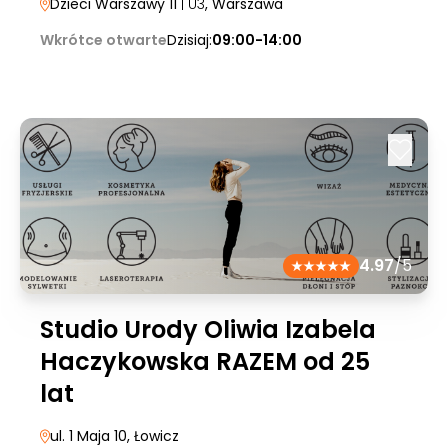
Dzieci Warszawy 11
| U3
, Warszawa
Wkrótce otwarte
Dzisiaj:
09:00-14:00
4.97
/5
Studio Urody Oliwia Izabela
Haczykowska RAZEM od 25
lat
ul. 1 Maja 10
, Łowicz