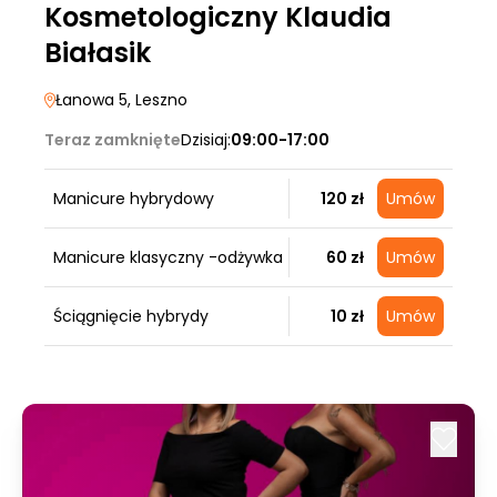
Kosmetologiczny Klaudia
Białasik
Łanowa 5
, Leszno
Teraz zamknięte
Dzisiaj:
09:00-17:00
Manicure hybrydowy
120 zł
Umów
Manicure klasyczny -odżywka
60 zł
Umów
Ściągnięcie hybrydy
10 zł
Umów