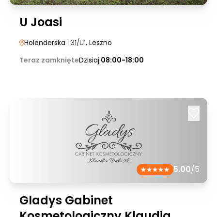
U Joasi
Holenderska
| 31/U1
, Leszno
Teraz zamknięte
Dzisiaj:
08:00-18:00
5.00
/5
Gladys Gabinet
Kosmetologiczny Klaudia