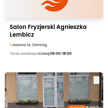
Salon Fryzjerski Agnieszka
Lembicz
Jeziorna 1a
, Ostroróg
Teraz zamknięte
Dzisiaj:
09:00-18:00
5.00
/5