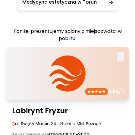
Medycyna estetyczna w Toruń
Poniżej prezentujemy salony z miejscowości w
pobliżu:
4.94
/5
Labirynt Fryzur
ul. Święty Marcin 24
| Galeria MM
, Poznań
Teraz zamknięte
Dzisiaj:
09:00-21:00