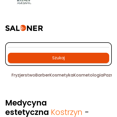
Szukaj
Fryzjerstwo
Barber
Kosmetyka
Kosmetologia
Pazno
Medycyna
estetyczna
Kostrzyn
-