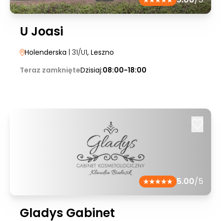
U Joasi
Holenderska
| 31/U1
, Leszno
Teraz zamknięte
Dzisiaj:
08:00-18:00
5.00
/5
Gladys Gabinet