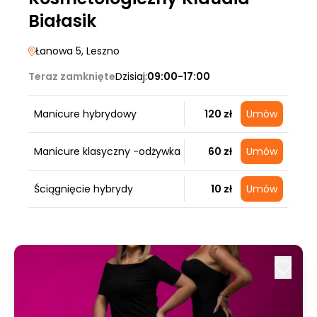
Białasik
Łanowa 5
, Leszno
Teraz zamknięte
Dzisiaj:
09:00-17:00
Manicure hybrydowy
120 zł
Umów
Manicure klasyczny -odżywka
60 zł
Umów
Ściągnięcie hybrydy
10 zł
Umów