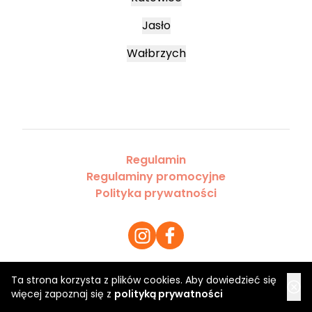
Jasło
Wałbrzych
Regulamin
Regulaminy promocyjne
Polityka prywatności
Ta strona korzysta z plików cookies. Aby dowiedzieć się
Copyright 2026 Saloner Sp. z o.o.
więcej zapoznaj się z
polityką prywatności