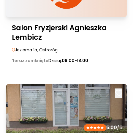
Salon Fryzjerski Agnieszka
Lembicz
Jeziorna 1a
, Ostroróg
Teraz zamknięte
Dzisiaj:
09:00-18:00
5.00
/5